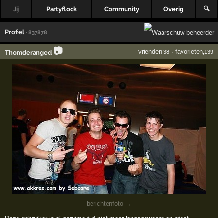
Jij
Partyflock
Community
Overig
🔍
Profiel
· 837878
📷
vrienden
·
favorieten
Thomderanged
,38
,139
berichtenfoto →