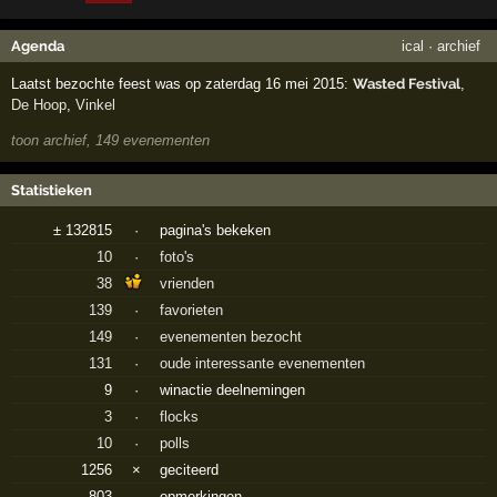
Agenda
ical
·
archief
Laatst bezochte feest was op zaterdag 16 mei 2015:
Wasted Festival
,
De Hoop
,
Vinkel
toon archief, 149 evenementen
Statistieken
± 132815
·
pagina's bekeken
10
·
foto's
38
vrienden
139
·
favorieten
149
·
evenementen bezocht
131
·
oude interessante evenementen
9
·
winactie deelnemingen
3
·
flocks
10
·
polls
1256
×
geciteerd
803
·
opmerkingen