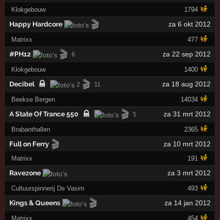
Klokgebouw
1794
🎬
Happy Hardcore
za 6 okt 2012
Matrixx
477
🎬
#PH12
za 22 sep 2012
6
Klokgebouw
1400
🎬
Decibel
za 18 aug 2012
2
11
Beekse Bergen
14034
🎬
A State Of Trance 550
za 31 mrt 2012
5
Brabanthallen
2365
🎬
Full on Ferry
za 10 mrt 2012
Matrixx
191
Ravezone
za 3 mrt 2012
Cultuurspinnerij De Vasim
493
🎬
Kings & Queens
za 14 jan 2012
Matrixx
454