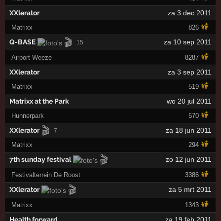
XXlerator
za 3 dec 2011
Matrixx
826
🎬
Q-BASE
za 10 sep 2011
15
Airport Weeze
8287
XXlerator
za 3 sep 2011
Matrixx
519
Matrixx at the Park
wo 20 jul 2011
Hunnerpark
570
🎬
XXlerator
za 18 jun 2011
7
Matrixx
294
🎬
7th sunday festival
zo 12 jun 2011
Festivalterrein De Roost
3386
🎬
XXlerator
za 5 mrt 2011
Matrixx
1343
Health forward
za 19 feb 2011