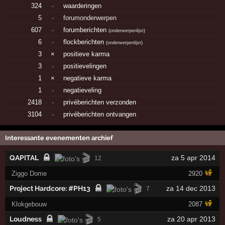
324
·
waarderingen
5
·
forumonderwerpen
607
·
forumberichten
(
onderwerpenlijst
)
6
·
flockberichten
(
onderwerpenlijst
)
3
×
positieve karma
3
·
positievelingen
1
×
negatieve karma
1
·
negatieveling
2418
·
privéberichten verzonden
3104
·
privéberichten ontvangen
Interessante evenementen archief
🎬
QAPITAL
za 5 apr 2014
12
Ziggo Dome
2920
🎬
Project Hardcore: #PH13
za 14 dec 2013
7
Klokgebouw
2087
🎬
Loudness
za 20 apr 2013
5