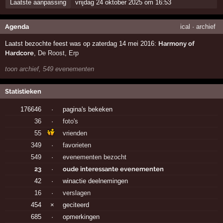
Laatste aanpassing
vrijdag 24 oktober 2025 om 16:53
Agenda
ical
·
archief
Laatst bezochte feest was op zaterdag 14 mei 2016:
Harmony of
Hardcore
,
De Roost
,
Erp
toon archief, 549 evenementen
Statistieken
176646
·
pagina's bekeken
36
·
foto's
55
vrienden
349
·
favorieten
549
·
evenementen bezocht
23
·
oude interessante evenementen
42
·
winactie deelnemingen
16
·
verslagen
454
×
geciteerd
685
·
opmerkingen