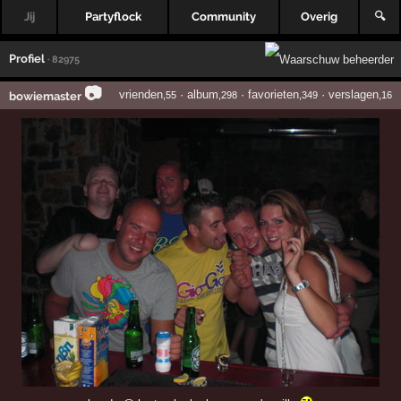
Jij
Partyflock
Community
Overig
🔍
Profiel
· 82975
📷
vrienden
·
album
·
favorieten
·
verslagen
bowiemaster
,55
,298
,349
,16