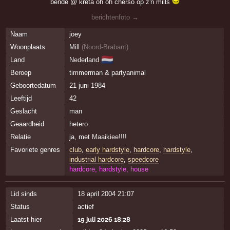
bende @ kreta oh oh cherso op z'n mills
berichtenfoto →
Naam
joey
Woonplaats
Mill
(
Noord-Brabant
)
🇳🇱
Land
Nederland
Beroep
timmerman & partyanimal
Geboortedatum
21 juni 1984
Leeftijd
42
Geslacht
man
Geaardheid
hetero
Relatie
ja, met
Maaikiee!!!!
Favoriete genres
club
,
early hardstyle
,
hardcore
,
hardstyle
,
industrial hardcore
,
speedcore
hardcore, hardstyle, house
Lid sinds
18 april 2004 21:07
Status
actief
Laatst hier
19 juli 2026 18:28