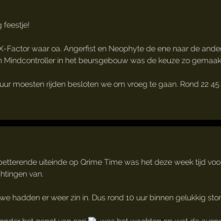
feestje!
 X-Factor waar oa. Angerfist en Neophyte de ene naar de and
an Mindcontroller in het beursgebouw was de keuze zo gemaakt
uur moesten rijden besloten we om vroeg te gaan. Rond 22 4
petterende uiteinde op Qrime Time was het deze week tijd voor
htingen van.
 hadden er weer zin in. Dus rond 10 uur binnen gelukkig stond