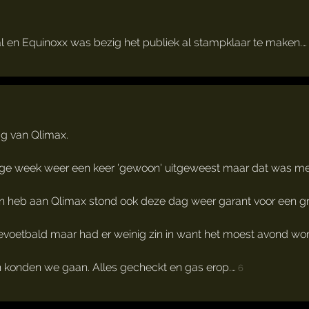
l en Equinoxx was bezig het publiek al stampklaar te maken.…
ag van Qlimax.
vorige week weer een keer 'gewoon' uitgeweest maar dat was me
ngen heb aan Qlimax stond ook deze dag weer garant voor een 
voetbald maar had er weinig zin in want het moest avond wo
n konden we gaan. Alles gecheckt en gas erop.…
6