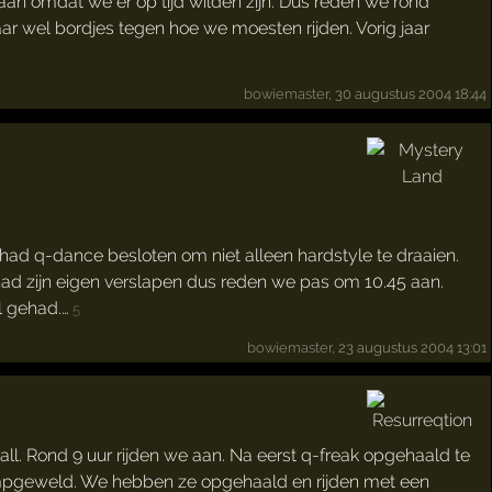
aan omdat we er op tijd wilden zijn. Dus reden we rond
ar wel bordjes tegen hoe we moesten rijden. Vorig jaar
bowiemaster
, 30 augustus 2004 18:44
ad q-dance besloten om niet alleen hardstyle te draaien.
had zijn eigen verslapen dus reden we pas om 10.45 aan.
l gehad.…
5
bowiemaster
, 23 augustus 2004 13:01
all. Rond 9 uur rijden we aan. Na eerst q-freak opgehaald te
ampgeweld. We hebben ze opgehaald en rijden met een