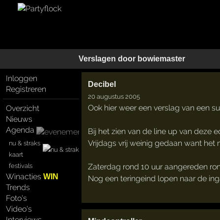
Verslagen door
bowiemaster
Inloggen
Decibel
Registreren
20 augustus 2005
Ook hier weer een verslag van een su
Overzicht
Nieuws
Agenda
Bij het zien van de line up van deze
Vrijdags vrij weinig gedaan want he
nu & straks
kaart
festivals
Zaterdag rond 10 uur aangereden ron
Winacties
WIN
Nog een teringeind lopen naar de ing
Trends
Foto's
Video's
Interviews