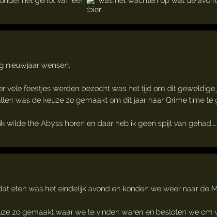
onder het genot van een
was het wachten op wat de avond
ig nieuwjaar wensen.
vele feestjes werden bezocht was het tijd om dit geweldige jaar 
allen was de keuze zo gemaakt om dit jaar naar Qrime time te 
 wilde the Abyss horen en daar heb ik geen spijt van gehad.…
at eten was het eindelijk avond en konden we weer naar de Mat
euze zo gemaakt waar we te vinden waren en besloten we om 