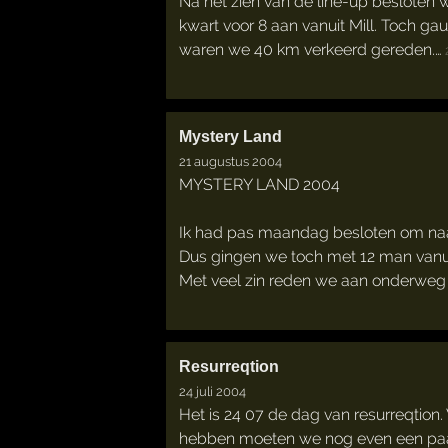
Na het zien van de line-up besloten 
kwart voor 8 aan vanuit Mill. Toch g
waren we 40 km verkeerd gereden.…
Mystery Land
21 augustus 2004
MYSTERY LAND 2004
Ik had pas maandag besloten om naar
Dus gingen we toch met 12 man vanuit
Met veel zin reden we aan onderweg 
Resurreqtion
24 juli 2004
Het is 24 07 de dag van resurreqtion.
hebben moeten we nog even een paar