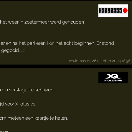
t het weer in zoetermeer werd gehouden
er en na het parkeren kon het echt beginnen. Er stond
 gegooid.…
7
bowiemaster
, 26 oktober 2004 18:36
en verslagje te schrijven.
d voor X-qlusive.
e om meteen een kaartje te halen.