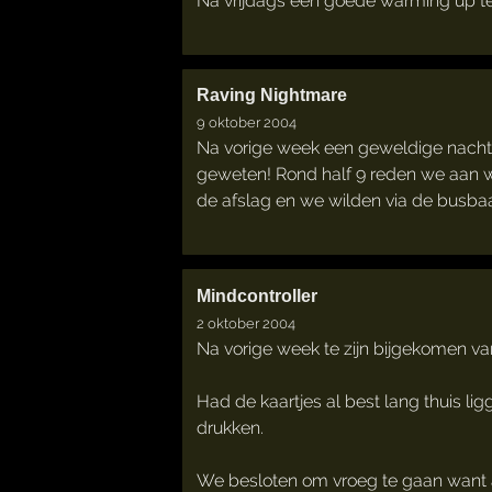
Na vrijdags een goede warming up te 
Raving Nightmare
9 oktober 2004
Na vorige week een geweldige nacht 
geweten! Rond half 9 reden we aan w
de afslag en we wilden via de busba
Mindcontroller
2 oktober 2004
Na vorige week te zijn bijgekomen va
Had de kaartjes al best lang thuis l
drukken.
We besloten om vroeg te gaan want aa