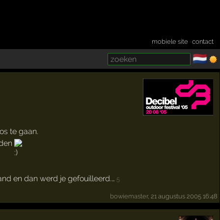
mobiele site
·
contact
🇳🇱
­
os te gaan.
rden
nd en dan werd je gefouilleerd.…
5
bowiemaster
, 21 augustus 2005 16:48