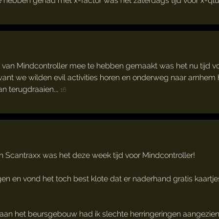
hebben gehad met x-factor was het zaterdags tijd voor x-qlu
van Mindcontroller mee te hebben gemaakt was het nu tijd vo
ant we wilden evil activities horen en onderweg naar arnhe
an terugdraaien.…
16
n Scantraxx was het deze week tijd voor Mindcontroller!
iggen en vond het toch best klote dat er naderhand gratis kaar
n het beursgebouw had ik slechte herringeringen aangezien de