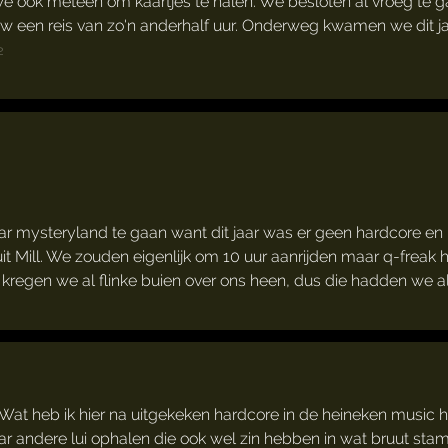
we ook meteen om kaartjes te halen. We besloten al vroeg te g
auw een reis van zo'n anderhalf uur. Onderweg kwamen we dit ja
2
 mysteryland te gaan want dit jaar was er geen hardcore en h
 Mill. We zouden eigenlijk om 10 uur aanrijden maar q-freak 
kregen we al flinke buien over ons heen, dus die hadden we a
 Wat heb ik hier na uitgekeken hardcore in de heineken music h
 andere lui ophalen die ook wel zin hebben in wat bruut st