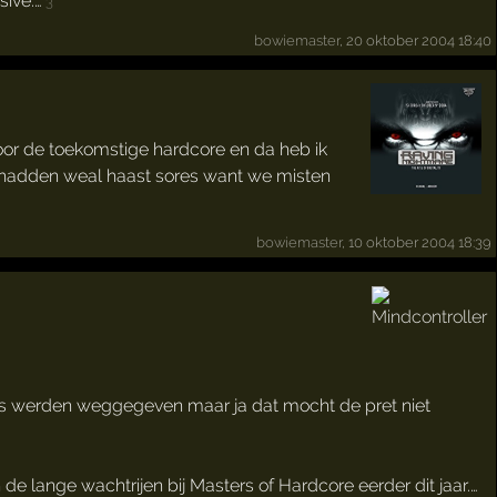
sive.…
3
bowiemaster
, 20 oktober 2004 18:40
or de toekomstige hardcore en da heb ik
m hadden weal haast sores want we misten
bowiemaster
, 10 oktober 2004 18:39
tjes werden weggegeven maar ja dat mocht de pret niet
 lange wachtrijen bij Masters of Hardcore eerder dit jaar.…