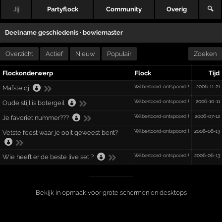
Jij
Partyflock
Community
Overig
🔍
Deelname geschiedenis ·
bowiemaster
Overzicht
Actief
Nieuw
Populair
Zoeken
Flockonderwerp
Flock
Tijd
Wilbertoord-ontspoord !
2006-11-21
Mafste dj
Wilbertoord-ontspoord !
2006-10-11
Oude stijl is botergeil
Wilbertoord-ontspoord !
2006-07-12
Je favoriet nummer???
Wilbertoord-ontspoord !
2006-06-13
Vetste feest waar je ooit geweest bent?
Wilbertoord-ontspoord !
2006-06-13
Wie heeft er de beste live set ?
Bekijk in opmaak voor grote schermen en desktops