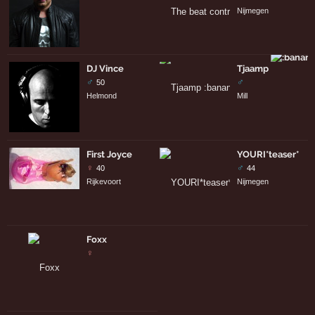
Nijmegen
DJ Vince
Tjaamp
♂
♂
50
Helmond
Mill
First Joyce
YOURI*teaser*
♀
♂
40
44
Rijkevoort
Nijmegen
Foxx
♀