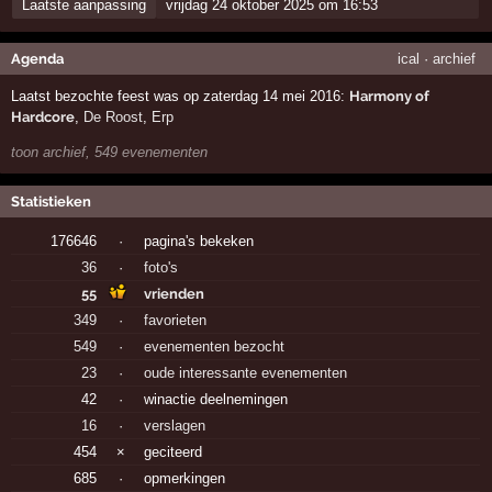
Laatste aanpassing
vrijdag 24 oktober 2025 om 16:53
Agenda
ical
·
archief
Laatst bezochte feest was op zaterdag 14 mei 2016:
Harmony of
Hardcore
,
De Roost
,
Erp
toon archief, 549 evenementen
Statistieken
176646
·
pagina's bekeken
36
·
foto's
55
vrienden
349
·
favorieten
549
·
evenementen bezocht
23
·
oude interessante evenementen
42
·
winactie deelnemingen
16
·
verslagen
454
×
geciteerd
685
·
opmerkingen