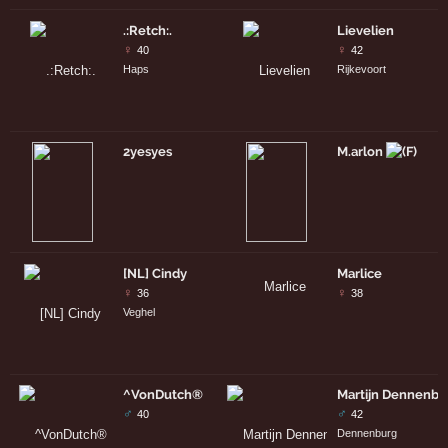
.:Retch:.
Lievelien
♀
♀
40
42
Haps
Rijkevoort
2yesyes
M.arlon
[NL] Cindy
Marlice
♀
♀
36
38
Veghel
^VonDutch®
Martijn Dennenbu
♂
♂
40
42
Dennenburg