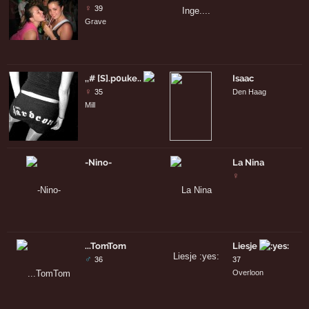
♀
39
Grave
,,# [S].p0uke..
Isaac
♀
35
Den Haag
Mill
-Nino-
La Nina
♀
...TomTom
Liesje
♂
36
37
Overloon