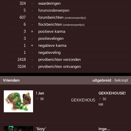
324
·
waarderingen
5
·
forumonderwerpen
607
·
forumberichten
(
onderwerpenlijst
)
6
·
flockberichten
(
onderwerpenlijst
)
3
×
positieve karma
3
·
positievelingen
1
×
negatieve karma
1
·
negatieveling
2418
·
privéberichten verzonden
3104
·
privéberichten ontvangen
Vrienden
uitgebreid
·
beknopt
! Jan
GEKKEHOUSE!
♂
♂
39
32
Mill
*lizzy*
Inge....