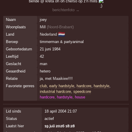
bende @ kreta oh oh cherso op z'n mills
berichtenfoto →
Naam
joey
Woonplaats
Mill
(
Noord-Brabant
)
🇳🇱
Land
Nederland
Beroep
timmerman & partyanimal
Geboortedatum
21 juni 1984
Leeftijd
42
Geslacht
man
Geaardheid
hetero
Relatie
ja, met
Maaikiee!!!!
Favoriete genres
club
,
early hardstyle
,
hardcore
,
hardstyle
,
industrial hardcore
,
speedcore
hardcore, hardstyle, house
Lid sinds
18 april 2004 21:07
Status
actief
Laatst hier
19 juli 2026 18:28