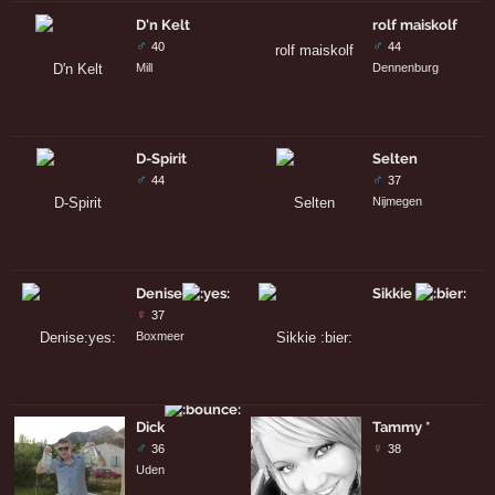
D'n Kelt
rolf maiskolf
♂
♂
40
44
Mill
Dennenburg
D-Spirit
Selten
♂
♂
44
37
Nijmegen
Denise
Sikkie
♀
37
Boxmeer
Dick
Tammy *
♂
♀
36
38
Uden