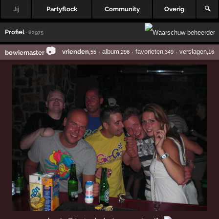
Jij
Partyflock
Community
Overig
🔍
Profiel
· 82975
📷
vrienden
·
album
·
favorieten
·
verslagen
bowiemaster
,55
,298
,349
,16