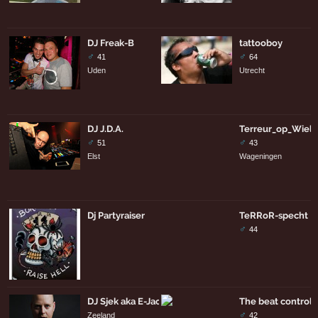
DJ Freak-B
tattooboy
♂
♂
41
64
Uden
Utrecht
DJ J.D.A.
Terreur_op_Wiel
♂
♂
51
43
Elst
Wageningen
Dj Partyraiser
TeRRoR-specht
♂
44
DJ Sjek aka E-Jackt
The beat controll
♂
Zeeland
42