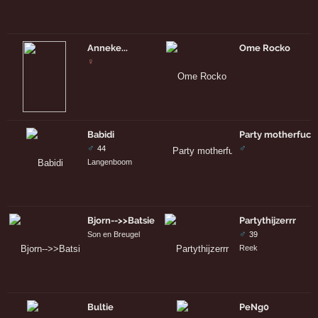
Anneke...
Ome Rocko
♀
Babidi
Party motherfuck
♂
♂
44
Langenboom
Bjorn-->>Batsie
Partythijzerrr
♂
Son en Breugel
39
Reek
Bultie
PeNg0