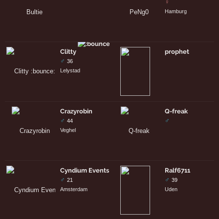
♀
Hamburg
Clitty
prophet
♂
36
Lelystad
Crazyrobin
Q-freak
♂
♂
44
Veghel
Cyndium Events
Ralf6711
♂
♂
21
39
Amsterdam
Uden