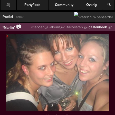
Jij
Partyflock
Community
Overig
🔍
Profiel
· 82897
📷
vrienden
·
album
·
favorieten
·
gastenboek
*Marlin*
,32
,146
,49
,450