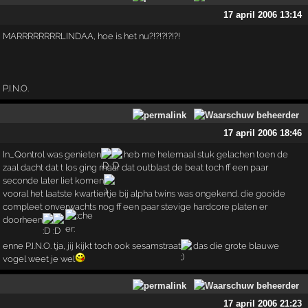
17 april 2006 13:14
MARRRRRRRRLINDAA, hoe is het nu?!?!?!?!?!
P.I.N.O.
17 april 2006 18:46
In_Qontrol was genieten
heb me helemaal stuk gelachen toen de
zaal dacht dat t los ging maar dat outblast de beat toch ff een paar
seconde later liet komen
vooral het laatste kwartiertje bij alpha twins was ongekend. die gooide
compleet onverwachts nog ff een paar stevige hardcore platen er
doorheen
enne P.I.N.O. tja, jij kijkt toch ook sesamstraat
das die grote blauwe
vogel weet je wel
17 april 2006 21:23