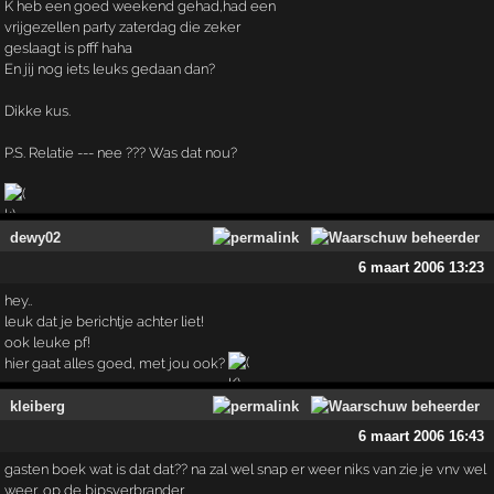
K heb een goed weekend gehad,had een
vrijgezellen party zaterdag die zeker
geslaagt is pfff haha
En jij nog iets leuks gedaan dan?
Dikke kus.
P.S. Relatie --- nee ??? Was dat nou?
dewy02
6 maart 2006 13:23
hey..
leuk dat je berichtje achter liet!
ook leuke pf!
hier gaat alles goed, met jou ook?
kleiberg
6 maart 2006 16:43
gasten boek wat is dat dat?? na zal wel snap er weer niks van zie je vnv wel
weer, op de bipsverbrander