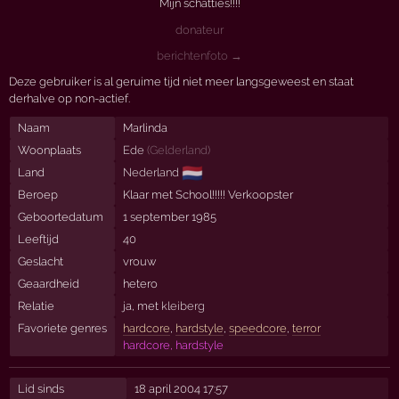
Mijn schatties!!!!
donateur
berichtenfoto →
Deze gebruiker is al geruime tijd niet meer langsgeweest en staat
derhalve op non-actief.
Naam
Marlinda
Woonplaats
Ede
(
Gelderland
)
🇳🇱
Land
Nederland
Beroep
Klaar met School!!!!! Verkoopster
Geboortedatum
1 september 1985
Leeftijd
40
Geslacht
vrouw
Geaardheid
hetero
Relatie
ja, met
kleiberg
Favoriete genres
hardcore
,
hardstyle
,
speedcore
,
terror
hardcore, hardstyle
Lid sinds
18 april 2004 17:57