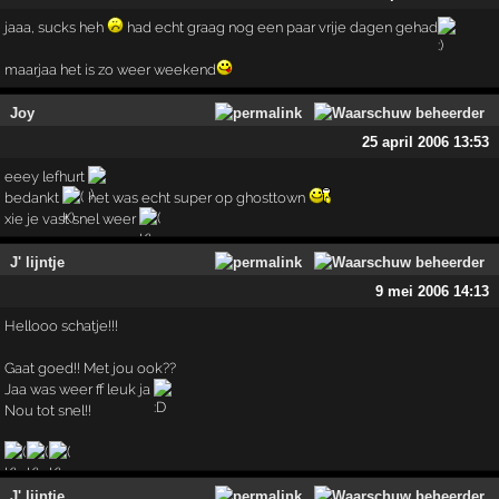
jaaa, sucks heh
had echt graag nog een paar vrije dagen gehad
maarjaa het is zo weer weekend
Joy
25 april 2006 13:53
eeey lefhurt
bedankt
het was echt super op ghosttown
xie je vast snel weer
J' lijntje
9 mei 2006 14:13
Hellooo schatje!!!
Gaat goed!! Met jou ook??
Jaa was weer ff leuk ja
Nou tot snel!!
J' lijntje