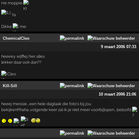
He moppie
Ya
Dikke
me
ChemicalCleo
9 maart 2006 07:33
heeeey wijffiej hier alles
lekker daar ook dan??
Cleo
Kill-Sill
10 maart 2006 21:06
heeej meissie....een hele dagtaak die foto's bij jou
bekijken!!!haha...volgende keer zal ik je niet meer voorbijlopen....beloofd