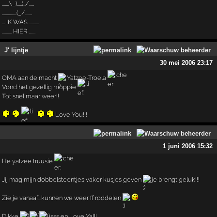
.......\_).....)../.....
...............(_/.......
... IK WAS ..........
.......... HIER .......
J' lijntje
30 mei 2006 23:17
OMA aan de macht
Yatzee-Troela
Vond het gezellig moppie
Tot snel maar weer!!
Love You!!!
1 juni 2006 15:32
He yatzee truusie
Jij mag mijn dobbelsteentjes vaker kusjes geven
je brengt geluk!!!
Zie je vanaaf...kunnen we weer ff roddelen
Dikke
isss en Love Ya!!!