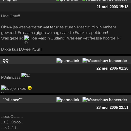
21 mei 2006 15:18
Hee Oma!!
Ohww jaa..was vergeten wat terug te sturen! Maar wij zijn in Arnhem
geweest. En daarna gigen we nog naar die Frank in apeldoorn!
Was gezellig
Hoe wast in Outland? Was een vet feessie hoorde ik ?
Dikke kus LOvee YOu!!!!
QQ
22 mei 2006 01:28
MArlindaaa
op je nikes!
""silence""
28 mei 2006 22:51
....oooO........... ...
.....(....).. .Oooo...
......\..(.....(....)....