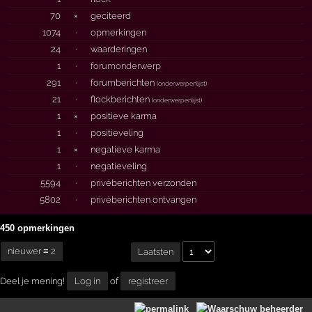
70
×
geciteerd
1074
·
opmerkingen
24
·
waarderingen
1
·
forumonderwerp
291
·
forumberichten
(
onderwerpenlijst
)
21
·
flockberichten
(
onderwerpenlijst
)
1
×
positieve karma
1
·
positieveling
1
×
negatieve karma
1
·
negatieveling
5594
·
privéberichten verzonden
5802
·
privéberichten ontvangen
450 opmerkingen
nieuwer ≡ 2
Laatsten
Deel je mening!
Log in
of
registreer