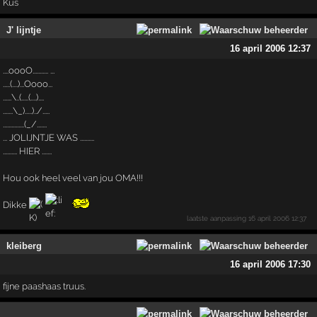
Kus
J' lijntje
16 april 2006 12:37
....oooO........... ...
.....(....)...Oooo...
......\..(.....(....)....
.......\_).....)../.....
...............(_/.......
... JOLIJNTJE WAS ..........
.......... HIER .......
Hou ook heel veel van jou OMA!!!
Dikke
laatste aanpassing
16 april 2006 12:37
kleiberg
16 april 2006 17:30
fijne paashaas truus.