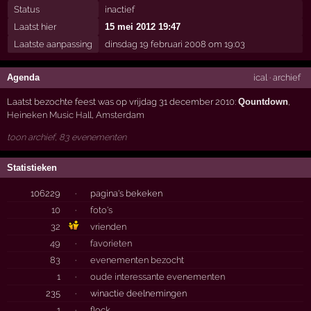
Status
inactief
Laatst hier
15 mei 2012 19:47
Laatste aanpassing
dinsdag 19 februari 2008 om 19:03
Agenda
ical
·
archief
Laatst bezochte feest was op vrijdag 31 december 2010:
Qountdown
,
Heineken Music Hall
,
Amsterdam
toon archief, 83 evenementen
Statistieken
106229
·
pagina's bekeken
10
·
foto's
32
vrienden
49
·
favorieten
83
·
evenementen bezocht
1
·
oude interessante evenementen
235
·
winactie deelnemingen
1
·
flock