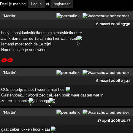
Deel je mening!
Log in
of
registreer
*Marlin*
6 maart 2006 13:30
heey klaasklunkskleikeutelknipknotskleiknetter
Zal ik dan maar de 1e zijn die hier wat in zet
Iemand moet toch de 1e zijn!!
Nou miep zie je snel weer!
*Marlin*
6 maart 2006 23:42
OOo petertje snapt t weer is niet hoor
Gastenboek...t woord zeg t al..een boek waar gasten wat in
zetten...snappie
dahaagg
*Marlin*
17 april 2006 10:37
gaat zeker lukken hoor klaas