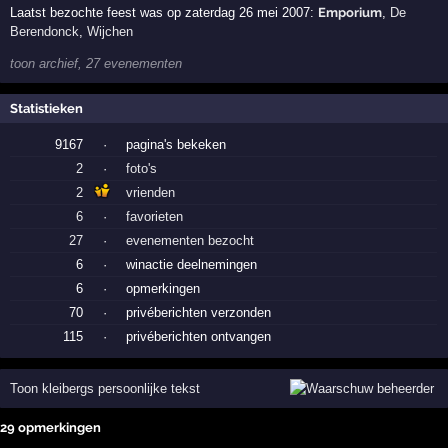
Laatst bezochte feest was op zaterdag 26 mei 2007:
Emporium
,
De
Berendonck
,
Wijchen
toon archief, 27 evenementen
Statistieken
9167
·
pagina's bekeken
2
·
foto's
2
vrienden
6
·
favorieten
27
·
evenementen bezocht
6
·
winactie deelnemingen
6
·
opmerkingen
70
·
privéberichten verzonden
115
·
privéberichten ontvangen
Toon kleibergs persoonlijke tekst
29 opmerkingen