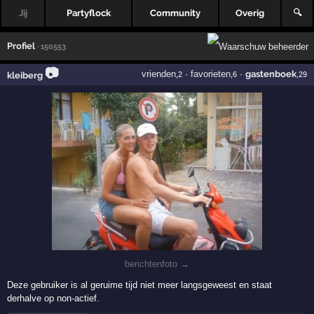
Jij
Partyflock
Community
Overig
🔍
Profiel
· 150553
📷
vrienden
·
favorieten
·
gastenboek
kleiberg
,2
,6
,29
berichtenfoto →
Deze gebruiker is al geruime tijd niet meer langsgeweest en staat
derhalve op non-actief.