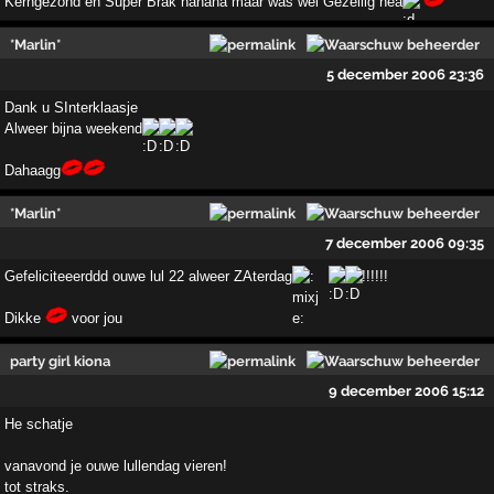
Kerngezond en Super Brak hahaha maar was wel Gezellig hea
*Marlin*
5 december 2006 23:36
Dank u SInterklaasje
Alweer bijna weekend
Dahaagg
*Marlin*
7 december 2006 09:35
Gefeliciteeerddd ouwe lul 22 alweer ZAterdag
!!!!!!
Dikke
voor jou
party girl kiona
9 december 2006 15:12
He schatje
vanavond je ouwe lullendag vieren!
tot straks.