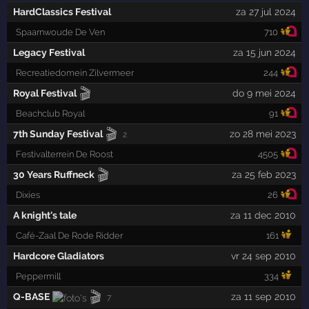
HardClassics Festival
za 27 jul 2024
Spaarnwoude De Ven
710
Legacy Festival
za 15 jun 2024
Recreatiedomein Zilvermeer
244
🎬
Royal Festival
do 9 mei 2024
Beachclub Royal
91
🎬
7th Sunday Festival
zo 28 mei 2023
2
Festivalterrein De Roost
4505
🎬
30 Years Ruffneck
za 25 feb 2023
Dixies
26
A knight's tale
za 11 dec 2010
Café-Zaal De Rode Ridder
161
Hardcore Gladiators
vr 24 sep 2010
Peppermill
334
🎬
Q-BASE
za 11 sep 2010
7