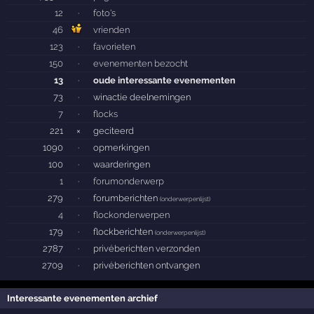
12
·
foto's
46
vrienden
123
·
favorieten
150
·
evenementen bezocht
13
·
oude interessante evenementen
73
·
winactie deelnemingen
7
·
flocks
221
×
geciteerd
1090
·
opmerkingen
100
·
waarderingen
1
·
forumonderwerp
279
·
forumberichten
(
onderwerpenlijst
)
4
·
flockonderwerpen
179
·
flockberichten
(
onderwerpenlijst
)
2787
·
privéberichten verzonden
2709
·
privéberichten ontvangen
Interessante evenementen archief