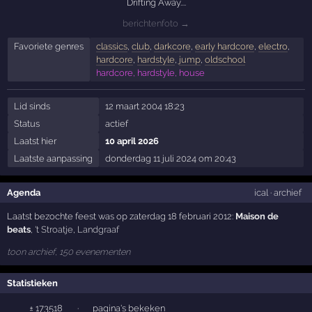
Drifting Away....
berichtenfoto →
Favoriete genres
classics
,
club
,
darkcore
,
early hardcore
,
electro
,
hardcore
,
hardstyle
,
jump
,
oldschool
hardcore, hardstyle, house
Lid sinds
12 maart 2004 18:23
Status
actief
Laatst hier
10 april 2026
Laatste aanpassing
donderdag 11 juli 2024 om 20:43
Agenda
ical
·
archief
Laatst bezochte feest was op zaterdag 18 februari 2012:
Maison de
beats
,
't Stroatje
,
Landgraaf
toon archief, 150 evenementen
Statistieken
± 173518
·
pagina's bekeken