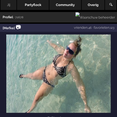
Jij
Partyflock
Community
Overig
🔍
Profiel
· 72678
📷
vrienden
·
favorieten
[Mefke]
,46
,123