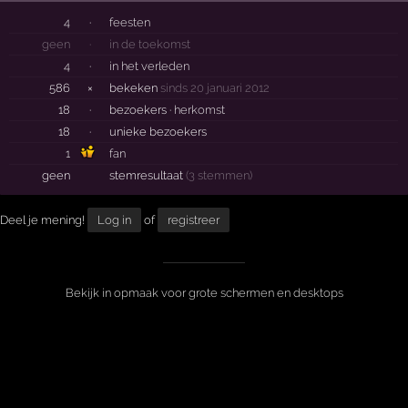
4
·
feesten
geen
·
in de toekomst
4
·
in het verleden
586
×
bekeken
sinds 20 januari 2012
18
·
bezoekers ·
herkomst
18
·
unieke bezoekers
1
fan
geen
stemresultaat
(3 stemmen)
Deel je mening!
Log in
of
registreer
Bekijk in opmaak voor grote schermen en desktops