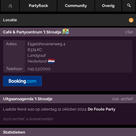
Jij
Partyflock
Community
Overig
🔍
Locatie
Café & Partycentrum 't Stroatje
1 fan
Adres
Eijgelshovenerweg 4
6374 KC
Landgraaf
🇳🇱
Nederland
Telefoon
045 5317000
Uitgaansagenda 't Stroatje
ical
·
archief
Laatste feest was op zaterdag 12 oktober 2024:
De Foute Party
toon archief, 4 evenementen
Statistieken