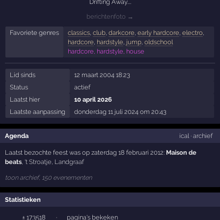
Drifting Away....
berichtenfoto →
Favoriete genres
classics
,
club
,
darkcore
,
early hardcore
,
electro
,
hardcore
,
hardstyle
,
jump
,
oldschool
hardcore, hardstyle, house
Lid sinds
12 maart 2004 18:23
Status
actief
Laatst hier
10 april 2026
Laatste aanpassing
donderdag 11 juli 2024 om 20:43
Agenda
ical
·
archief
Laatst bezochte feest was op zaterdag 18 februari 2012:
Maison de
beats
,
't Stroatje
,
Landgraaf
toon archief, 150 evenementen
Statistieken
± 173518
·
pagina's bekeken