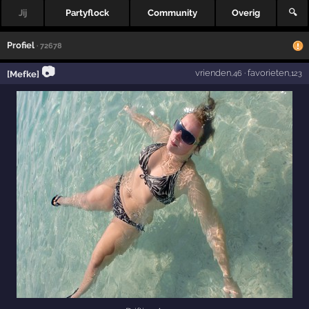
Jij
Partyflock
Community
Overig
🔍
Profiel
· 72678
📷
vrienden
·
favorieten
[Mefke]
,46
,123