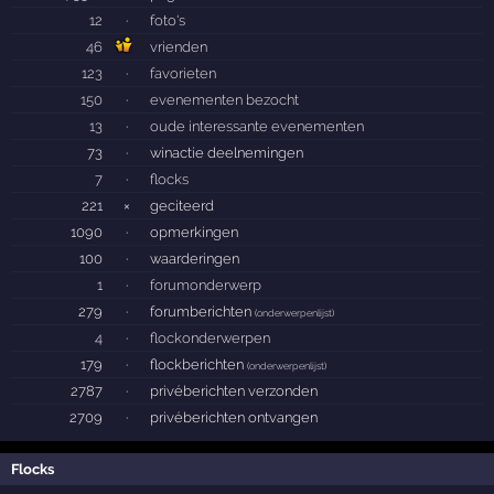
12
·
foto's
46
vrienden
123
·
favorieten
150
·
evenementen bezocht
13
·
oude interessante evenementen
73
·
winactie deelnemingen
7
·
flocks
221
×
geciteerd
1090
·
opmerkingen
100
·
waarderingen
1
·
forumonderwerp
279
·
forumberichten
(
onderwerpenlijst
)
4
·
flockonderwerpen
179
·
flockberichten
(
onderwerpenlijst
)
2787
·
privéberichten verzonden
2709
·
privéberichten ontvangen
Flocks