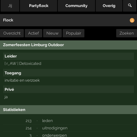
Jij
Partyflock
Community
Overig
🔍
Flock
Overzicht
Actief
Nieuw
Populair
Zoeken
Zomerfeesten Limburg Outdoor
Leider
[ r_AW ] Detoxicated
Toegang
invitatie en verzoek
Privé
ja
Statistieken
213
·
leden
214
·
uitnodigingen
3
·
onderwerpen