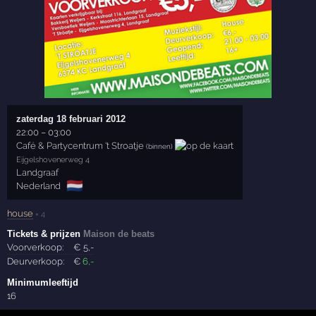
zaterdag 18 februari 2012
22:00
–
03:00
Café & Partycentrum 't Stroatje
(binnen)
Eijgelshovenerweg 4
Landgraaf
🇳🇱
Nederland
house
× 4
Tickets & prijzen
Maison de beats
Voorverkoop:
€
5
,-
Deurverkoop:
€
6
,-
Minimumleeftijd
16