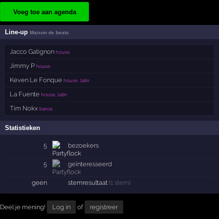
Voeg toe aan agenda
Line-up
Maison de beats
Jacco Gatignon
house
Jimmy P
house
Keven Le Fonque
house, latin
La Fuente
house, latin
Tim Nokx
trance
Statistieken
5
bezoekers
5
geïnteresseerd
geen
stemresultaat
(1 stem)
Deel je mening!
Log in
of
registreer