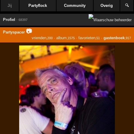
Jij
Partyflock
Community
Overig
🔍
Profiel
· 68397
📷
Partyspacer
vrienden
·
album
·
favorieten
·
gastenboek
,200
,1575
,51
,917