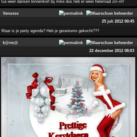
Ga weer dansen binnenkort bij mike dus heb er weer helemaal zin in!!
Venusss
25 juli 2012 00:45
Waar is je party agenda? Heb je geraniums gekocht???
k@rm@
22 december 2012 08:03