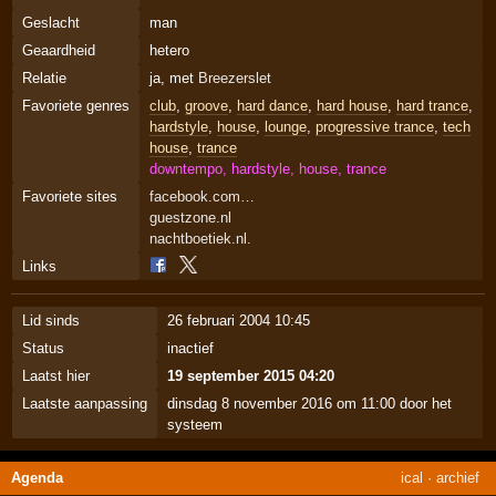
Geslacht
man
Geaardheid
hetero
Relatie
ja, met
Breezerslet
Favoriete genres
club
,
groove
,
hard dance
,
hard house
,
hard trance
,
hardstyle
,
house
,
lounge
,
progressive trance
,
tech
house
,
trance
downtempo, hardstyle, house, trance
Favoriete sites
facebook.com…
guestzone.nl
nachtboetiek.nl.
Links
Lid sinds
26 februari 2004 10:45
Status
inactief
Laatst hier
19 september 2015 04:20
Laatste aanpassing
dinsdag 8 november 2016 om 11:00 door het
systeem
Agenda
ical
·
archief