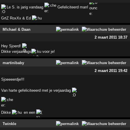
Le S. is jarig vandaag
Gefeliciteerd man!
GrtZ RoxXx & Ed
M!chael & Daan
2 maart 2011 18:37
Hey Sjoerd!
Dikke verjaardags
voor je!
martinibaby
2 maart 2011 19:42
Sjoeeeerdje!!!
Van harte gefeliciteeerd met je verjaardag
Dikke
en een
Twinkle