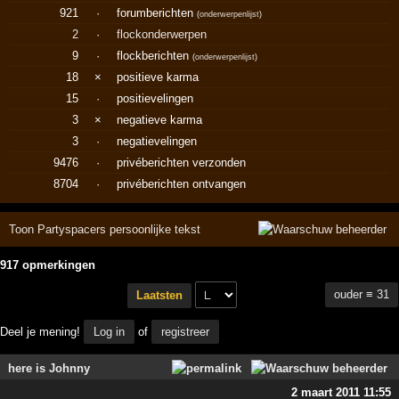
921
·
forumberichten
(
onderwerpenlijst
)
2
·
flockonderwerpen
9
·
flockberichten
(
onderwerpenlijst
)
18
×
positieve karma
15
·
positievelingen
3
×
negatieve karma
3
·
negatievelingen
9476
·
privéberichten verzonden
8704
·
privéberichten ontvangen
Toon Partyspacers persoonlijke tekst
917 opmerkingen
ouder ≡ 31
Laatsten
Deel je mening!
Log in
of
registreer
here is Johnny
2 maart 2011 11:55