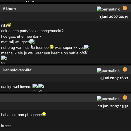
# thom
3 juni 2007 20:39
niki
ook al een partyflockje aangemaakt?
hoe gaat ut ermee dan?
met mij wel goed
net erug van hds ab toernooi
was super kk vet
maarja ik sie je wel weer een keertje op saffie ofso
DannylovesSilla'
4 juni 2007 16:21
dankje wel lieverd
18 juni 2007 15:51
haha ook aan pf bgonne
kusss