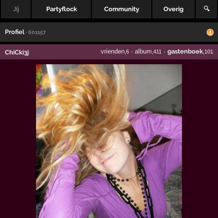
Jij
Partyflock
Community
Overig
🔍
Profiel
· 601157
vrienden
·
album
·
gastenboek
ChiCki3j
,6
,411
,101