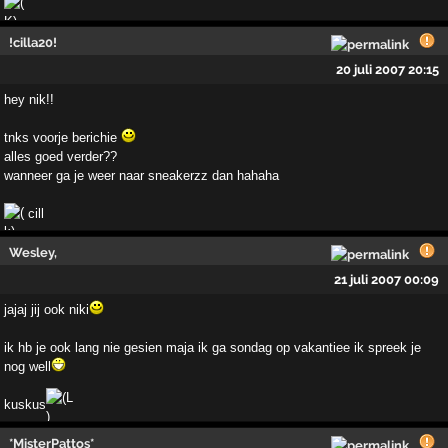
!cilla20!
20 juli 2007 20:15
hey nik!!
tnks voorje berichie
alles goed verder??
wanneer ga je weer naar sneakerzz dan hahaha
cill
Wesley,
21 juli 2007 00:09
jajaj jij ook niki
ik hb je ook lang nie gesien maja ik ga sondag op vakantiee ik spreek je
nog well
kuskus
*MisterPattos*