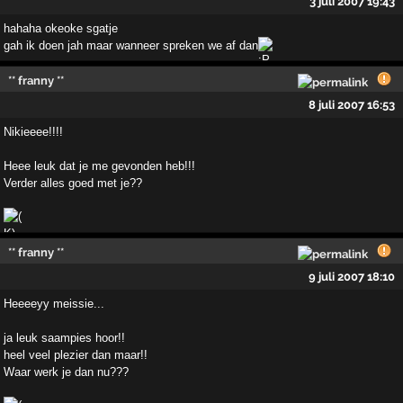
3 juli 2007 19:43
hahaha okeoke sgatje
gah ik doen jah maar wanneer spreken we af dan
** franny **
8 juli 2007 16:53
Nikieeee!!!!
Heee leuk dat je me gevonden heb!!!
Verder alles goed met je??
** franny **
9 juli 2007 18:10
Heeeeyy meissie...
ja leuk saampies hoor!!
heel veel plezier dan maar!!
Waar werk je dan nu???