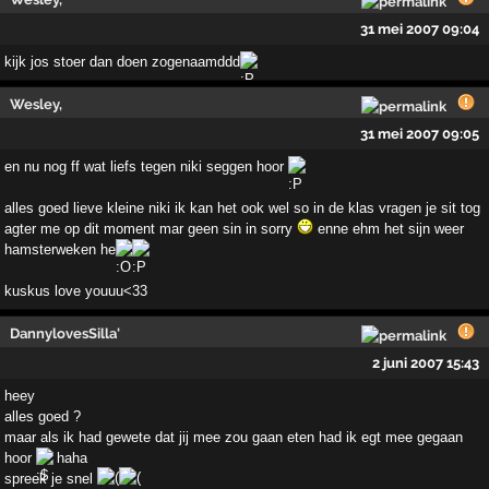
31 mei 2007 09:04
kijk jos stoer dan doen zogenaamddd
Wesley,
31 mei 2007 09:05
en nu nog ff wat liefs tegen niki seggen hoor
alles goed lieve kleine niki ik kan het ook wel so in de klas vragen je sit tog
agter me op dit moment mar geen sin in sorry
enne ehm het sijn weer
hamsterweken he
kuskus love youuu<33
DannylovesSilla'
2 juni 2007 15:43
heey
alles goed ?
maar als ik had gewete dat jij mee zou gaan eten had ik egt mee gegaan
hoor
haha
spreek je snel