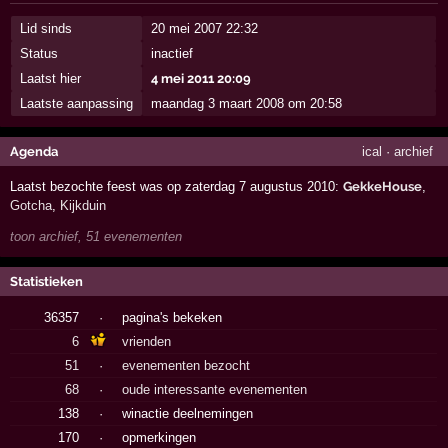
Lid sinds
20 mei 2007 22:32
Status
inactief
Laatst hier
4 mei 2011 20:09
Laatste aanpassing
maandag 3 maart 2008 om 20:58
Agenda
ical
·
archief
Laatst bezochte feest was op zaterdag 7 augustus 2010:
GekkeHouse
,
Gotcha
,
Kijkduin
toon archief, 51 evenementen
Statistieken
36357
·
pagina's bekeken
6
vrienden
51
·
evenementen bezocht
68
·
oude interessante evenementen
138
·
winactie deelnemingen
170
·
opmerkingen