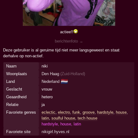
actiee!!
berichtenfoto →
Deze gebruiker is al geruime tijd niet meer langsgeweest en staat
derhalve op non-actief.
Naam
niki
Woonplaats
Den Haag
(
Zuid-Holland
)
🇳🇱
Land
Nederland
Geslacht
vrouw
Geaardheid
hetero
Relatie
ja
Favoriete genres
eclectic
,
electro
,
funk
,
groove
,
hardstyle
,
house
,
latin
,
soulful house
,
tech house
hardstyle, house, latin
Favoriete site
nikigirl.hyves.nl