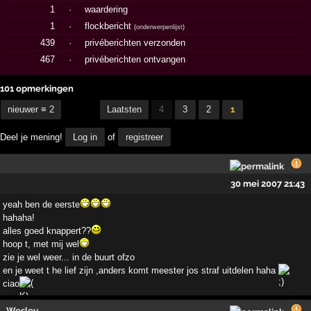
1
·
waardering
1
·
flockbericht
(
onderwerpenlijst
)
439
·
privéberichten verzonden
467
·
privéberichten ontvangen
101 opmerkingen
nieuwer ≡ 2
Laatsten
4
3
2
1
Deel je mening!
Log in
of
registreer
30 mei 2007 21:43
yeah ben de eerste
hahaha!
alles goed knappert??
hoop t, met mij wel
zie je wel weer... in de buurt ofzo
en je weet t he lief zijn ,anders komt meester jos straf uitdelen haha
ciao
Wesley,