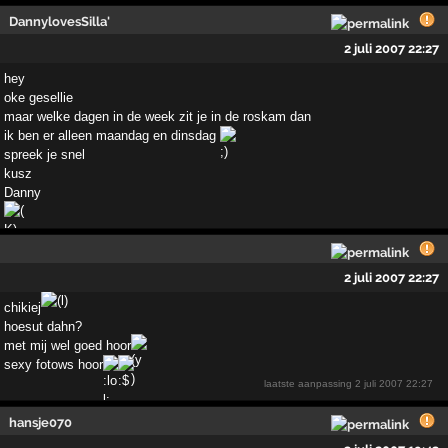
DannylovesSilla'
2 juli 2007 22:27
hey
oke gesellie
maar welke dagen in de week zit je in de roskam dan
ik ben er alleen maandag en dinsdag
spreek je snel
kusz
Danny
2 juli 2007 22:27
chikiej
hoesut dahn?
met mij wel goed hoor
sexy fotows hoor
laatste aanpassing
2 juli 2007 22:27
hansje070