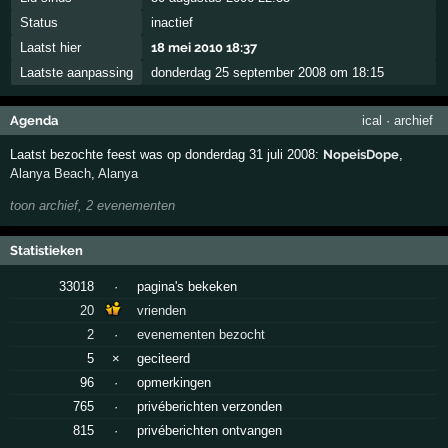
Status
inactief
Laatst hier
18 mei 2010 18:37
Laatste aanpassing
donderdag 25 september 2008 om 18:15
Agenda
ical
·
archief
Laatst bezochte feest was op donderdag 31 juli 2008:
NopeisDope
,
Alanya Beach
,
Alanya
toon archief, 2 evenementen
Statistieken
33018
·
pagina's bekeken
20
vrienden
2
·
evenementen bezocht
5
×
geciteerd
96
·
opmerkingen
765
·
privéberichten verzonden
815
·
privéberichten ontvangen