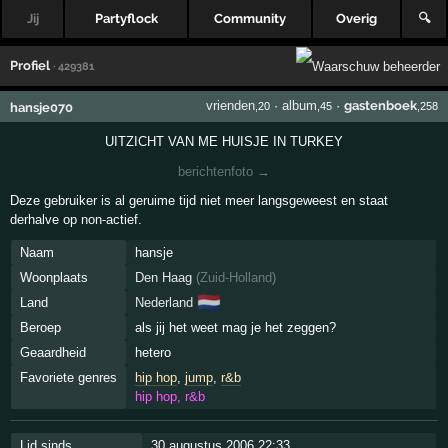
Jij
Partyflock
Community
Overig
🔍
Profiel
· 429381
vrienden
·
album
·
gastenboek
hansje070
,20
,45
,258
UITZICHT VAN ME HUISJE IN TURKEY
berichtenfoto →
Deze gebruiker is al geruime tijd niet meer langsgeweest en staat
derhalve op non-actief.
Naam
hansje
Woonplaats
Den Haag
(
Zuid-Holland
)
🇳🇱
Land
Nederland
Beroep
als jij het weet mag je het zeggen?
Geaardheid
hetero
Favoriete genres
hip hop
,
jump
,
r&b
hip hop, r&b
Lid sinds
30 augustus 2006 22:33