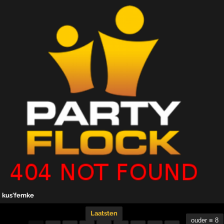
kus'femke
Laatsten
ouder ≡ 8