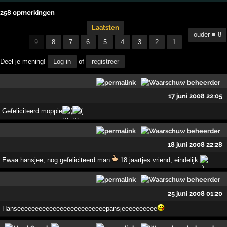
258 opmerkingen
Laatsten
ouder ≡ 8
9
8
7
6
5
4
3
2
1
Deel je mening!
Log in
of
registreer
17 juni 2008 22:05
Gefeliciteerd moppie
18 juni 2008 22:28
Ewaa hansjee, nog gefeliciteerd man
18 jaartjes vriend, eindelijk
25 juni 2008 01:20
Hanseeeeeeeeeeeeeeeeeeeeeeeeepansjeeeeeeeeee