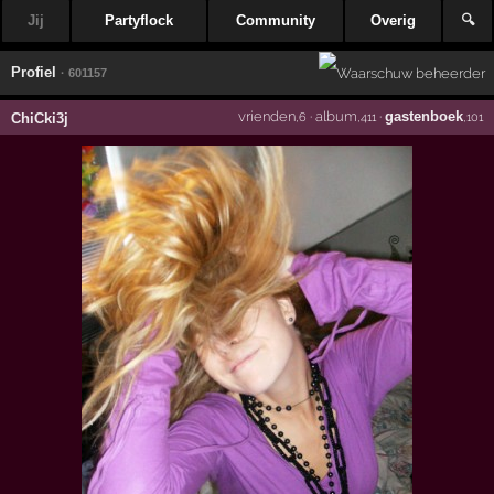
Jij
Partyflock
Community
Overig
🔍
Profiel
· 601157
vrienden
·
album
·
gastenboek
ChiCki3j
,6
,411
,101