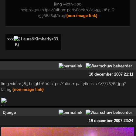
[img width=400
height=300]https://album.partyflock.nl/27455218.gif?
15368284[/img]
{non-image link}
xxx
Laura&Kimberly<33.
18 december 2007 21:11
[img width=383 height=600]https://album.partyflock.nl/27778762.jpg?
[/img]
{non-image link}
Django
19 december 2007 23:24