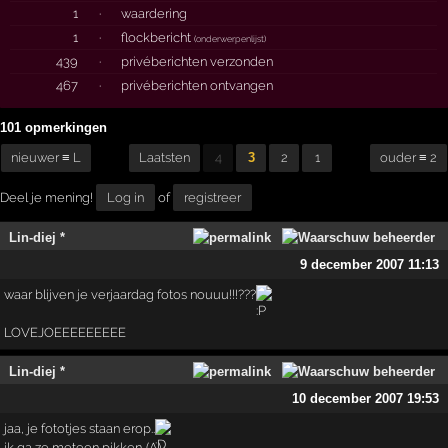
1
·
waardering
1
·
flockbericht
(
onderwerpenlijst
)
439
·
privéberichten verzonden
467
·
privéberichten ontvangen
101 opmerkingen
nieuwer ≡ L
Laatsten
4
3
2
1
ouder ≡ 2
Deel je mening!
Log in
of
registreer
Lin-diej *
9 december 2007 11:13
waar blijven je verjaardag fotos nouuu!!!???
LOVEJOEEEEEEEEE
Lin-diej *
10 december 2007 19:53
jaa, je fototjes staan erop..
ik ga ze meteen pikken..(A)