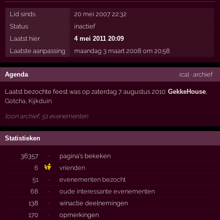
Lid sinds
20 mei 2007 22:32
Status
inactief
Laatst hier
4 mei 2011 20:09
Laatste aanpassing
maandag 3 maart 2008 om 20:58
Agenda
ical
·
archief
Laatst bezochte feest was op zaterdag 7 augustus 2010:
GekkeHouse
,
Gotcha
,
Kijkduin
toon archief, 51 evenementen
Statistieken
36357
·
pagina's bekeken
6
vrienden
51
·
evenementen bezocht
68
·
oude interessante evenementen
138
·
winactie deelnemingen
170
·
opmerkingen