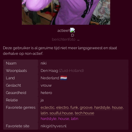
actiee!!
berichtenfoto →
Deze gebruiker is al geruime tijd niet meer langsgeweest en staat
derhalve op non-actief.
Naam
niki
Woonplaats
Den Haag
(
Zuid-Holland
)
🇳🇱
Land
Nederland
Geslacht
vrouw
Geaardheid
hetero
Relatie
ja
Favoriete genres
eclectic
,
electro
,
funk
,
groove
,
hardstyle
,
house
,
latin
,
soulful house
,
tech house
hardstyle, house, latin
Favoriete site
nikigirl.hyves.nl