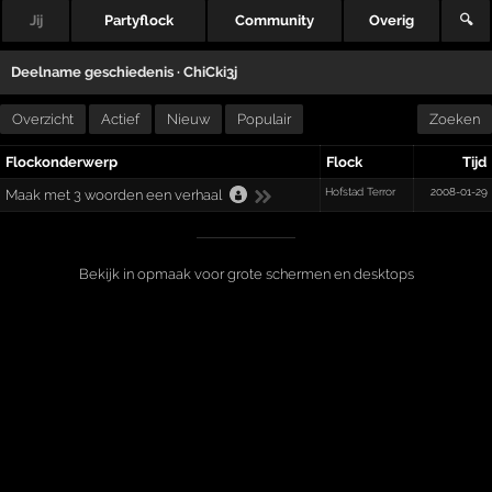
Jij
Partyflock
Community
Overig
🔍
Deelname geschiedenis ·
ChiCki3j
Overzicht
Actief
Nieuw
Populair
Zoeken
Flockonderwerp
Flock
Tijd
Hofstad Terror
2008-01-29
Maak met 3 woorden een verhaal
Bekijk in opmaak voor grote schermen en desktops