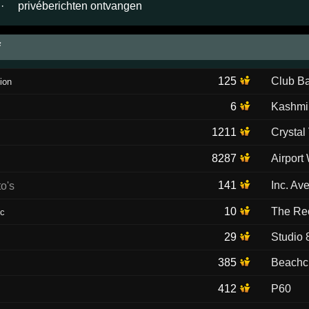
·
privéberichten ontvangen
f
125
Club Ba
ion
6
Kashmi
1211
Crystal
8287
Airport
141
Inc. Av
10
The Re
ic
29
Studio 
385
Beachc
412
P60