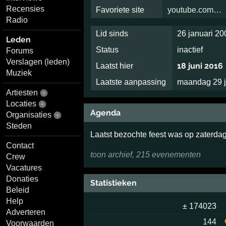
Recensies
Favoriete site
youtube.com…
Radio
Lid sinds
26 januari 20
Leden
Status
inactief
Forums
Verslagen (leden)
18 juni 2016
Laatst hier
Muziek
Laatste aanpassing
maandag 29 j
Artiesten
Locaties
Agenda
Organisaties
Steden
Laatst bezochte feest was op zaterd
Contact
toon archief, 215 evenementen
Crew
Vacatures
Donaties
Statistieken
Beleid
Help
± 174023
Adverteren
144
Voorwaarden