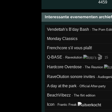
4459
Interessante evenementen archie
Vendettah's B'day Bash
·
The Porn Edit
Monday Classics
Frenchcore s'il vous plaît!
🎬
Q-BASE
·
Raveolution
15
Hardcore Overdose
·
The Reunion
RaveOlution sonore invites
·
Audiogen
A day at the park
·
Official After-party
BeachVibezz
·
The flirt edition
Icon
·
Frantic Freak