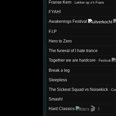
Franse Kern
·
Lekker op z'n Frans
FYAH!
Awakenings Festival
F.I.P
Hero to Zero
The funeral of I hate trance
Together we are hardcore
·
Festival
Break a leg
Sleepless
The Sickest Squad vs Noisekick
·
Coo
Smash!
🎬
Hard Classics
3