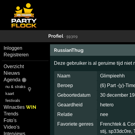
Profiel
· 59309
Inloggen
RussianThug
Registreren
Deze gebruiker is al geruime tijd niet
Overzicht
Nieuws
Naam
Glimpieehh
Agenda
Beroep
(6) Part -(y)-Tim
nu & straks
kaart
Geboortedatum
30 december 1
festivals
Geaardheid
hetero
WIN
Winacties
Trends
Relatie
nee
Foto's
Favoriete genres
Frenchtek & Cor
Video's
stij, sp33dc0re, 
Interviews