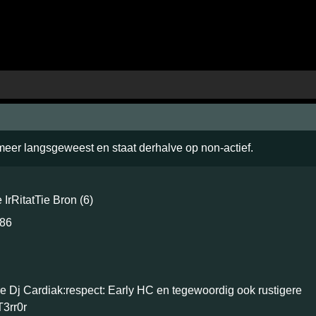
 meer langsgeweest en staat derhalve op non-actief.
e IrRitatTie Bron (6)
986
e Dj Cardiak:respect: Early HC en tegewoordig ook rustigere
T3rr0r