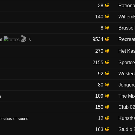
38
Patrona
140
Willem
8
Brusse
🎬
9534
Recreat
6
270
Het Kas
2155
Sportce
92
Wester
80
Jonger
109
The Mi
n
150
Club 0
12
Kunsth
versities of sound
163
Studio 