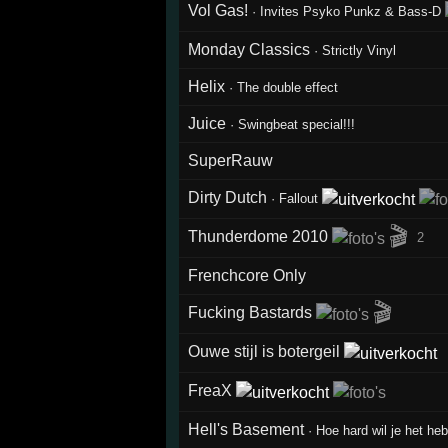
Vol Gas!
·
Invites Psyko Punkz & Bass-D
Monday Classics
·
Strictly Vinyl
Helix
·
The double effect
Juice
·
Swingbeat special!!!
SuperRauw
Dirty Dutch
·
Fallout
🎬
Thunderdome 2010
2
Frenchcore Only
🎬
Fucking Bastards
Ouwe stijl is botergeil
FreaX
Hell's Basement
·
Hoe hard wil je het he