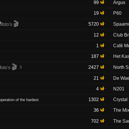
99
Argus
19
P60
🎬
5720
Spaarn
12
Club Br
1
Café M
187
Het Kas
🎬
2427
North 
3
21
De Wae
4
N201
1302
Crystal
peration of the hardest
36
The Mi
702
The Sa