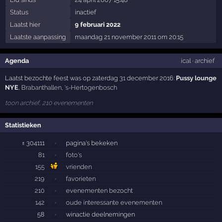
Status
inactief
Laatst hier
9 februari 2022
Laatste aanpassing
maandag 21 november 2011 om 20:15
Agenda
ical
·
archief
Laatst bezochte feest was op zaterdag 31 december 2016:
Pussy lounge
NYE
,
Brabanthallen
,
's-Hertogenbosch
toon archief, 210 evenementen
Statistieken
± 304111
·
pagina's bekeken
81
·
foto's
155
vrienden
219
·
favorieten
210
·
evenementen bezocht
142
·
oude interessante evenementen
58
·
winactie deelnemingen