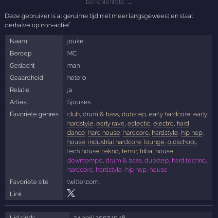
berichtenfoto →
Deze gebruiker is al geruime tijd niet meer langsgeweest en staat
derhalve op non-actief.
Naam
jouke
Beroep
MC
Geslacht
man
Geaardheid
hetero
Relatie
ja
Artiest
Sjoukes
Favoriete genres
club
,
drum & bass
,
dubstep
,
early hardcore
,
early
hardstyle
,
early rave
,
eclectic
,
electro
,
hard
dance
,
hard house
,
hardcore
,
hardstyle
,
hip hop
,
house
,
industrial hardcore
,
lounge
,
oldschool
,
tech house
,
tekno
,
terror
,
tribal house
downtempo, drum & bass, dubstep, hard techno,
hardcore, hardstyle, hip hop, house
Favoriete site
twitter.com…
Link
Lid sinds
24 april 2007 15:48