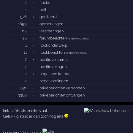
2
·
flocks
1
·
poll
576
×
geciteerd
1899
·
opmerkingen
114
·
waarderingen
24
·
forumberichten
(
onderwerpenlijst
)
1
·
flockonderwerp
11
·
flockberichten
(
onderwerpenlijst
)
7
×
positieve karma
7
·
positievelingen
2
×
negatieve karma
2
·
negatievelingen
3511
·
privéberichten verzonden
3360
·
privéberichten ontvangen
Irritant èh.. als er niks staat..
Gelukkig staat er dan toch nog iets