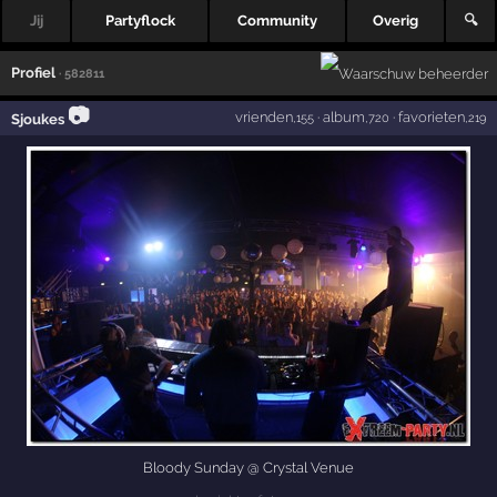
Jij
Partyflock
Community
Overig
🔍
Profiel
· 582811
📷
vrienden
·
album
·
favorieten
Sjoukes
,155
,720
,219
Bloody Sunday @ Crystal Venue