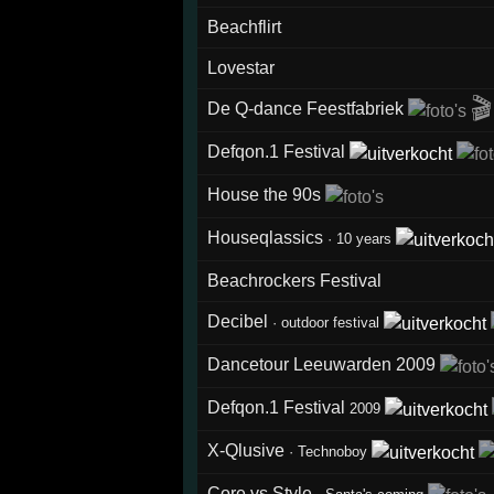
Beachflirt
Lovestar
🎬
De Q-dance Feestfabriek
Defqon.1 Festival
House the 90s
Houseqlassics
·
10 years
Beachrockers Festival
Decibel
·
outdoor festival
Dancetour Leeuwarden 2009
Defqon.1 Festival
2009
X-Qlusive
·
Technoboy
Core vs Style