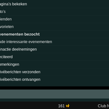
agina's bekeken
to's
rienden
avorieten
venementen bezocht
ude interessante evenementen
inactie deelnemingen
eciteerd
pmerkingen
rivéberichten verzonden
rivéberichten ontvangen
161
Club 