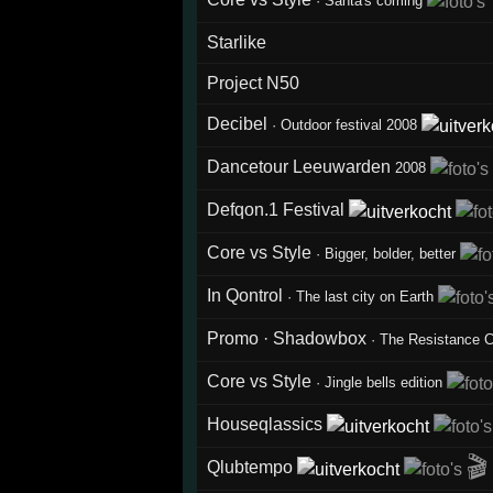
·
Santa's coming
Starlike
Project N50
Decibel
·
Outdoor festival 2008
Dancetour Leeuwarden
2008
Defqon.1 Festival
Core vs Style
·
Bigger, bolder, better
In Qontrol
·
The last city on Earth
Promo · Shadowbox
·
The Resistance C
Core vs Style
·
Jingle bells edition
Houseqlassics
🎬
Qlubtempo