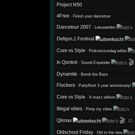
Project N50
4Free
·
Finish your dancetour
Dancetour 2007
·
Leeuwarden
Defqon.1 Festival
Core vs Style
·
Pinksterzondag editie
🎬
In Qontrol
·
Sound Expander
Dynamite
·
Bomb the Bass
Flockers
·
Partyflock 5 year anniversary!
Core vs Style
·
X-mazz edition
Illegal vibes
·
Pimp my vibes
🎬
Qlimax
13
Oldschool Friday
·
Old to the new