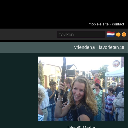
mobiele site
·
contact
🇳🇱
­
vrienden
·
favorieten
,6
,18