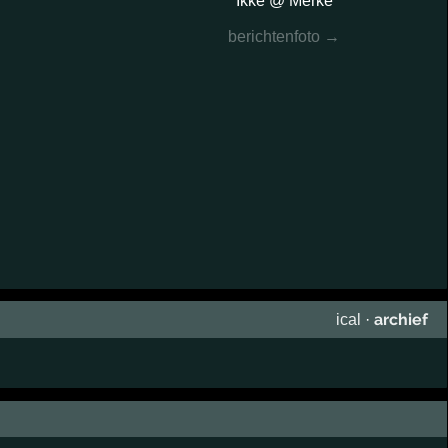
Ikke @ Merke
berichtenfoto →
archief
ical
·