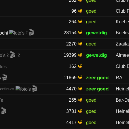
262
goed
Club 
96
goed
Club 
264
goed
Koel e
🎬
geweldig
23154
Beeks
2
2270
goed
Zaail
🎬
geweldig
19399
Almee
2
2
162
Club 
🎬
zeer goed
11869
RAI
🎬
zeer goed
4470
Heine
ontinues
265
goed
Bar-D
🎬
3781
goed
Heine
4417
goed
Heine