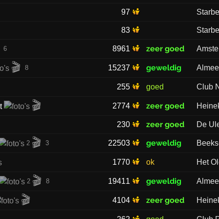
97
Starb
83
Starb
zeer goed
8961
Amste
6
🎬
geweldig
15237
Almee
8
255
goed
Club 
🎬
zeer goed
2774
Heine
zeer goed
230
De Ul
🎬
geweldig
22503
Beeks
2
3
1770
ok
Het Ol
🎬
geweldig
19411
Almee
2
8
🎬
zeer goed
4104
Heine