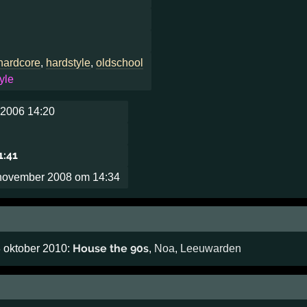
hardcore
,
hardstyle
,
oldschool
yle
2006 14:20
1:41
november 2008 om 14:34
House the 90s
8 oktober 2010:
,
Noa
,
Leeuwarden