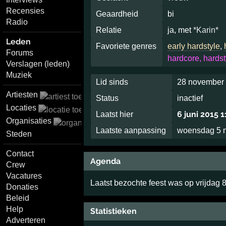
Recensies
Geaardheid
bi
Radio
Relatie
ja, met
*Karin*
Leden
Favoriete genres
early hardstyle
,
Forums
hardcore, hardst
Verslagen (leden)
Muziek
Lid sinds
28 november 
Artiesten
Status
inactief
Locaties
6 juni 2015 1
Laatst hier
Organisaties
Laatste aanpassing
woensdag 5 
Steden
Contact
Agenda
Crew
Vacatures
Laatst bezochte feest was op vrijdag 
Donaties
Beleid
Help
Statistieken
Adverteren