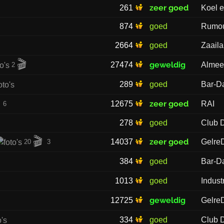
zeer goed
261
Koel e
874
goed
Rumo
2664
goed
Zaail
🎬
geweldig
27474
Almee
2
289
goed
Bar-D
zeer goed
12675
RAI
6
278
goed
Club 
🎬
zeer goed
14037
Gelre
20
3
384
goed
Bar-D
1013
goed
Indust
geweldig
12725
Gelre
334
goed
Club 