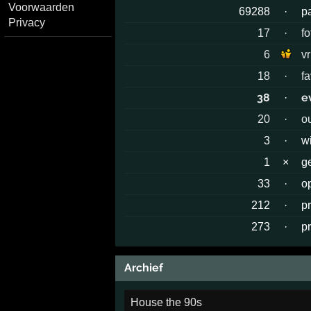
Voorwaarden
69288
·
p
Privacy
17
·
fo
6
v
18
·
f
38
e
·
20
·
o
3
·
w
1
×
g
33
·
o
212
·
p
273
·
p
Archief
House the 90s