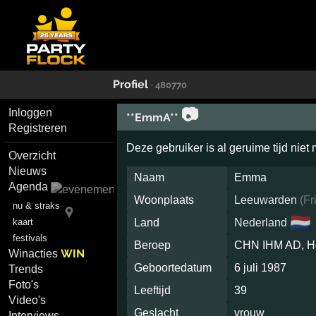
Profiel
· 480770
📷
Inloggen
**EmmA**
Registreren
Deze gebruiker is al geruime tijd niet
Overzicht
Nieuws
Naam
Emma
Agenda
Woonplaats
Leeuwarden
(
Fr
nu & straks
🇳🇱
kaart
Land
Nederland
festivals
Beroep
CHN IHM AD, H
WIN
Winacties
Geboortedatum
6 juli 1987
Trends
Foto's
Leeftijd
39
Video's
Geslacht
vrouw
Interviews