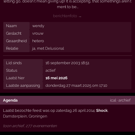
letting go, doesn t mean giving up! It is accepting, that somethings aren t
ment to be...
berichtenfoto →
Naam
wendy
Geslacht
vrouw
Geaardheid
hetero
Relatie
ja, met
Delusional
Lid sinds
16 september 2003 18:51
Status
actief
Laatst hier
16 mei 2026
Laatste aanpassing
donderdag 27 maart 2025 om 17:10
Agenda
ical
·
archief
Laatst bezochte feest was op zaterdag 26 april 2014:
Shock
,
Damsterplein
,
Groningen
toon archief, 277 evenementen