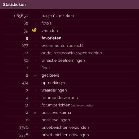
Statistieken
± 65650
·
pagina's bekeken
62
·
foto's
39
vrienden
9
·
favorieten
277
·
evenementen bezocht
41
·
oude interessante evenementen
50
·
winactie deelnemingen
1
·
flock
2
×
geciteerd
474
·
opmerkingen
3
·
waarderingen
4
·
forumonderwerpen
11
·
forumberichten
(
onderwerpenlijst
)
2
×
positieve karma
2
·
positievelingen
3380
·
privéberichten verzonden
3376
·
privéberichten ontvangen