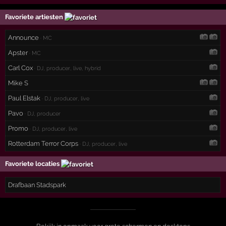
Favoriete artiesten
Announce
· MC
Apster
· MC
Carl Cox
· DJ, producer, live, hybrid
Mike S
Paul Elstak
· DJ, producer, live
Pavo
· DJ, producer
Promo
· DJ, producer, live
Rotterdam Terror Corps
· DJ, producer, live
Favoriete locaties
Drafbaan Stadspark