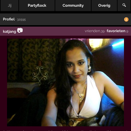
Jij
Partyflock
Community
Overig
🔍
Profiel
· 32595
📷
vrienden
·
favorieten
katjang
,39
,9