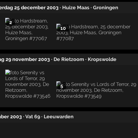
derdag 25 december 2003
·
Huize Maas
·
Groningen
2
10
dag 29 november 2003
·
De Rietzoom
·
Kropswolde
5
mber 2003
·
Vat 69
·
Leeuwarden