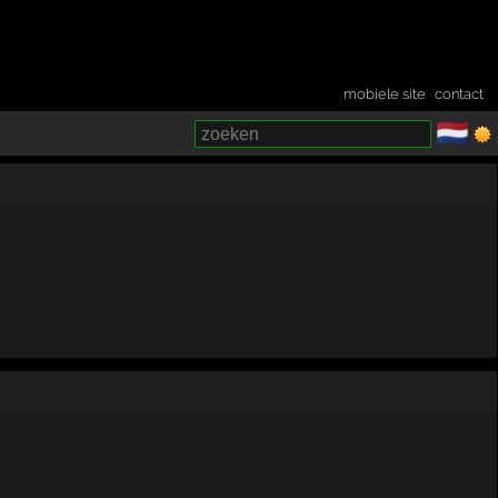
mobiele site
·
contact
🇳🇱
­