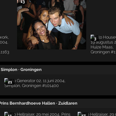
13
3
·
Simplon
·
Groningen
21
Prins Bernhardhoeve Hallen
·
Zuidlaren
11
27