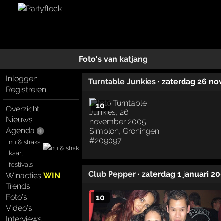
Foto's van
katjang
Inloggen
Turntable Junkies
· zaterdag 26 n
Registreren
10
Overzicht
Nieuws
Agenda
nu & straks
kaart
festivals
Club Pepper
· zaterdag 1 januari 2
Winacties
WIN
Trends
Foto's
10
Video's
Interviews