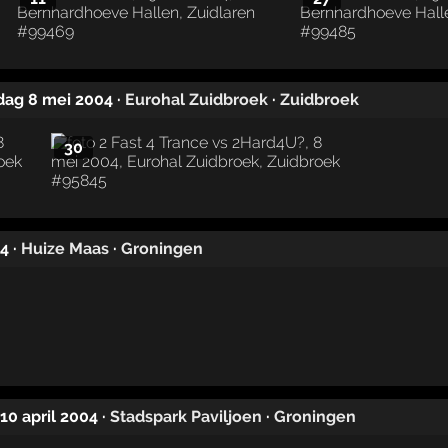
rdag 8 mei 2004
·
Eurohal Zuidbroek
·
Zuidbroek
30
04
·
Huize Maas
·
Groningen
 10 april 2004
·
Stadspark Paviljoen
·
Groningen