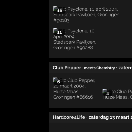
16
11
Club Pepper
· zate
· meets Chemistry
6
4
Hardcore4Life
· zaterdag 13 maart