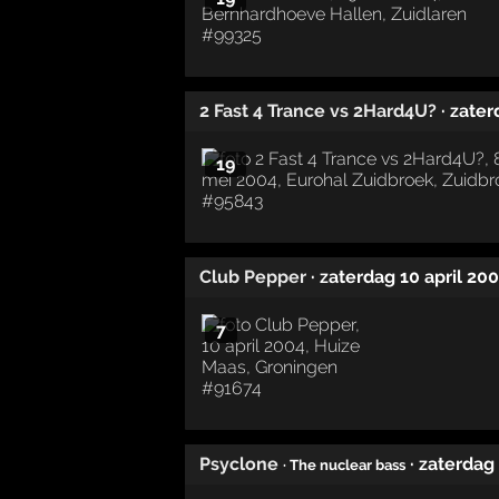
2 Fast 4 Trance vs 2Hard4U?
· zate
19
Club Pepper
· zaterdag 10 april 20
7
Psyclone
· zaterdag
· The nuclear bass