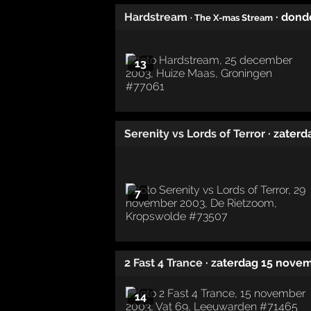
Hardstream
· don
· The X-mas Stream
13
Serenity vs Lords of Terror
· zater
7
2 Fast 4 Trance
· zaterdag 15 nove
14