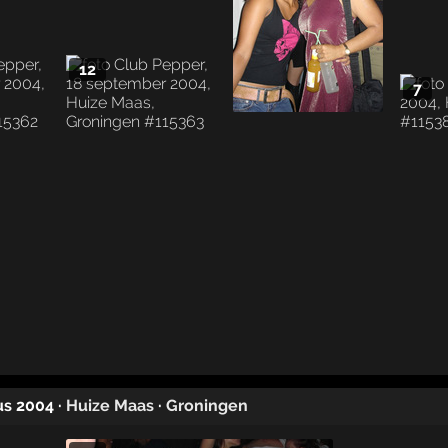
12
7
us 2004
·
Huize Maas
·
Groningen