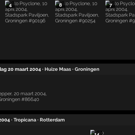
4
8
7
rdag 20 maart 2004
·
Huize Maas
·
Groningen
 2004
·
Tropicana
·
Rotterdam
14