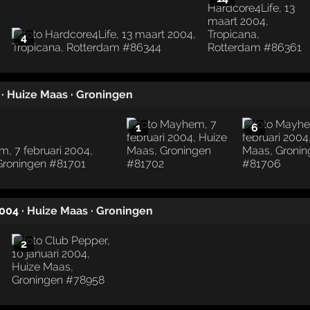
4
·
Huize Maas
·
Groningen
1
6
2004
·
Huize Maas
·
Groningen
2