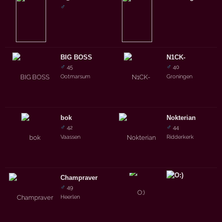
♂
BIG BOSS
N1CK-
♂
♂
45
40
Ootmarsum
Groningen
bok
Nokterian
♂
♂
42
44
Vaassen
Ridderkerk
Champraver
♂
49
Heerlen