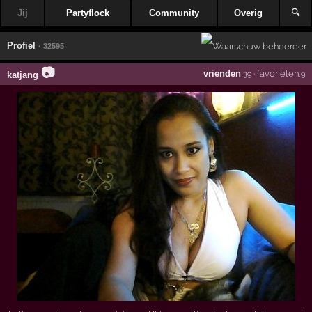
Jij
Partyflock
Community
Overig
🔍
Profiel
· 32595
📷
vrienden
·
favorieten
katjang
,39
,9