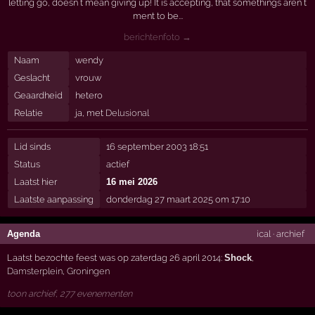
letting go, doesn t mean giving up! It is accepting, that somethings aren t
ment to be...
berichtenfoto →
Naam
wendy
Geslacht
vrouw
Geaardheid
hetero
Relatie
ja, met
Delusional
Lid sinds
16 september 2003 18:51
Status
actief
Laatst hier
16 mei 2026
Laatste aanpassing
donderdag 27 maart 2025 om 17:10
Agenda
ical
·
archief
Laatst bezochte feest was op zaterdag 26 april 2014:
Shock
,
Damsterplein
,
Groningen
toon archief, 277 evenementen