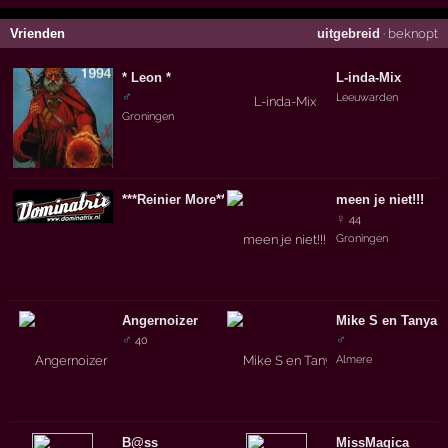
Vrienden
uitgebreid
·
beknopt
* Leon *
L-inda-Mix
♂
Leeuwarden
Groningen
***Reinier More***
meen je niet!!!
♀
44
Groningen
Angernoizer
Mike S en Tanya 
♂
♂
40
Almere
B@ss
MissMagica