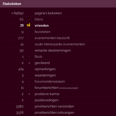
Statistieken
± 65650
·
pagina's bekeken
62
·
foto's
39
vrienden
9
·
favorieten
277
·
evenementen bezocht
41
·
oude interessante evenementen
50
·
winactie deelnemingen
1
·
flock
2
×
geciteerd
474
·
opmerkingen
3
·
waarderingen
4
·
forumonderwerpen
11
·
forumberichten
(
onderwerpenlijst
)
2
×
positieve karma
2
·
positievelingen
3380
·
privéberichten verzonden
3376
·
privéberichten ontvangen