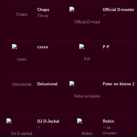
Chaps
Official D-master
♂
Tilburg
cxxxs
P P
Delusional
Peter en kleine J
DJ D-Jackal
Robin
♂
♂
44
IJmuiden