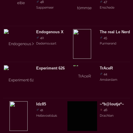
♂
♂
48
47
Sappemeer
Enschede
Endogenous X
The real Le Nerd
♂
♂
40
45
Dedemsvaart
Purmerend
Experiment 626
TrAceR
♂
44
Amsterdam
Idz85
~*b@loutje*~
♂
♀
41
46
Hellevoetsluis
Drachten