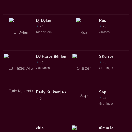
Dj Dylan
Rus
♂
♂
49
46
Ridderkerk
Almere
DJ Hazes (Millennium Hardcore)
SKeizer
♂
♂
40
48
Zuidlaren
Groningen
Early Kuikentje <3
Sop
♀
♂
31
47
Groningen
eltie
t0mm1e