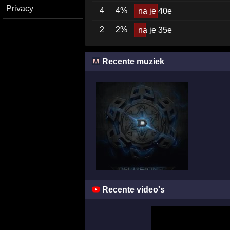
Privacy
4
4%
na je 40e
2
2%
na je 35e
Recente muziek
Recente video's