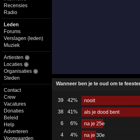
Recensies
Radio
Leden
Forums
Verslagen (leden)
Muziek
Artiesten
Locaties
Organisaties
Steden
Wanneer ben je te oud om te feeste
Contact
Crew
39
42%
nooit
Vacatures
Donaties
38
41%
als je dood bent
Beleid
6
6%
na je 25e
Help
Adverteren
4
4%
na je 30e
Voorwaarden