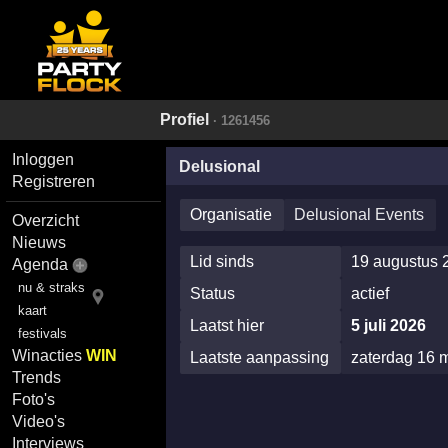
Profiel
· 1261456
Inloggen
Delusional
Registreren
Organisatie
Delusional Events
Overzicht
Nieuws
Lid sinds
19 augustus 
Agenda
nu & straks
Status
actief
kaart
Laatst hier
5 juli 2026
festivals
Winacties
WIN
Laatste aanpassing
zaterdag 16 
Trends
Foto's
Video's
Interviews