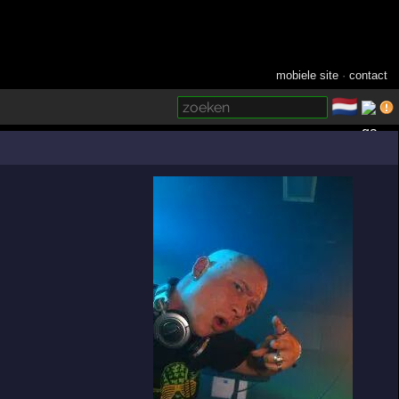
mobiele site
·
contact
🇳🇱
­