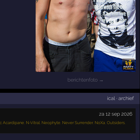
berichtenfoto →
ical
·
archief
za 12 sep 2026
c Acardipane
,
N-Vitral
,
Neophyte
,
Never Surrender
,
NoXa
,
Outsiders
,