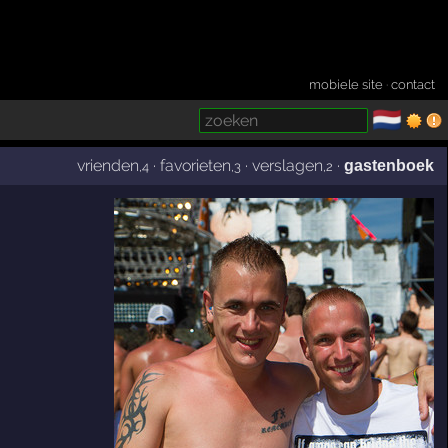
mobiele site
·
contact
🇳🇱
­
vrienden
·
favorieten
·
verslagen
·
gastenboek
,4
,3
,2