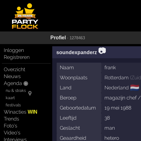
Profiel
· 1278463
📷
Inloggen
soundexpanderz
Registreren
Naam
frank
Overzicht
Nieuws
Woonplaats
Rotterdam
(
Zui
Agenda
🇳🇱
Land
Nederland
nu & straks
Beroep
magazijn chef /
kaart
festivals
Geboortedatum
19 mei 1988
Winacties
WIN
Leeftijd
38
Trends
Foto's
Geslacht
man
Video's
Geaardheid
hetero
Interviews