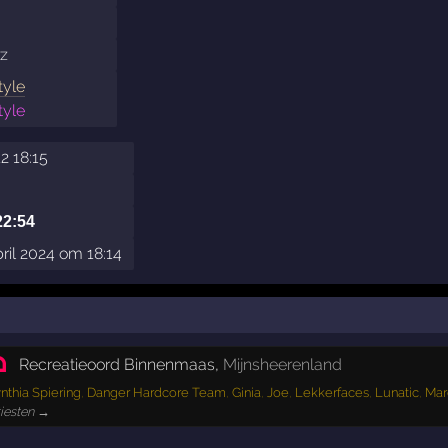
z
tyle
tyle
12 18:15
22:54
ril 2024 om 18:14
Recreatieoord Binnenmaas
,
Mijnsheerenland
nthia Spiering
,
Danger Hardcore Team
,
Ginia
,
Joe
,
Lekkerfaces
,
Lunatic
,
Mar
tiesten →