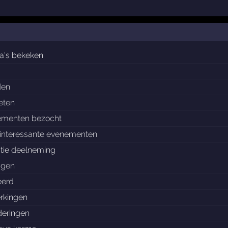
a's bekeken
den
ieten
ementen bezocht
interessante evenementen
tie deelneming
agen
eerd
rkingen
eringen