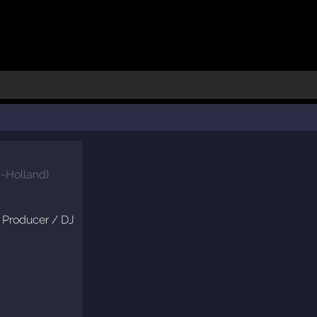
d-Holland
)
 Producer / DJ