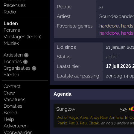
Recensies
Relatie
ja
Radio
Artiest
Soundexpander
Leden
Favoriete genres
hardcore
,
hards
Forums
hardcore, hards
Verslagen (leden)
Muziek
Lid sinds
21 januari 20
Artiesten
Status
actief
Locaties
Laatst hier
17 juli 2026 
Organisaties
Steden
Laatste aanpassing
zondag 14 ap
Contact
Crew
Agenda
Vacatures
Donaties
Sunglow
525
Beleid
Act of Rage
,
Alee
,
Andy Raw
,
Armand
,
B
,
Cy
Help
Panic
,
Pat B
,
Paul Elstak
,
en nog 7 andere ar
Adverteren
Voorwaarden