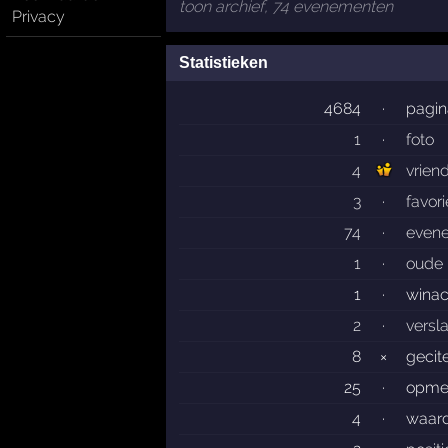
toon archief, 74 evenementen
Privacy
Statistieken
4684
·
pagin
1
·
foto
4
vrien
3
·
favor
74
·
even
1
·
oude 
1
·
winac
2
·
versl
8
×
gecit
25
·
opme
4
·
waard