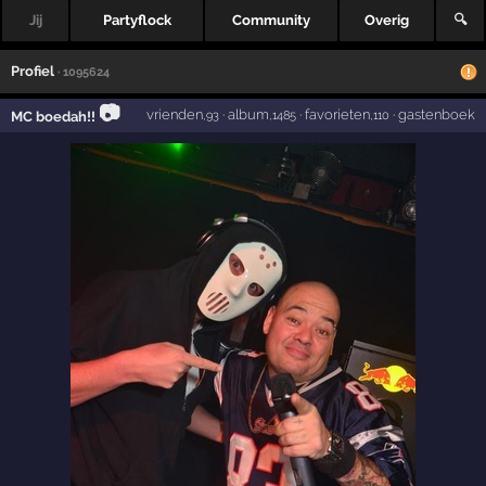
Jij
Partyflock
Community
Overig
🔍
Profiel
· 1095624
📷
vrienden
·
album
·
favorieten
·
gastenboek
MC boedah!!
,93
,1485
,110