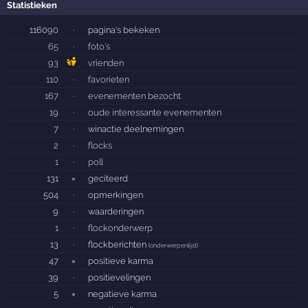
Statistieken
116090
·
pagina's bekeken
65
·
foto's
93
vrienden
110
·
favorieten
167
·
evenementen bezocht
19
·
oude interessante evenementen
7
·
winactie deelnemingen
2
·
flocks
1
·
poll
131
×
geciteerd
504
·
opmerkingen
9
·
waarderingen
1
·
flockonderwerp
13
·
flockberichten
(
onderwerpenlijst
)
47
×
positieve karma
39
·
positievelingen
5
×
negatieve karma