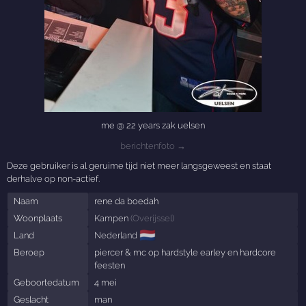
me @ 22 years zak uelsen
berichtenfoto →
Deze gebruiker is al geruime tijd niet meer langsgeweest en staat
derhalve op non-actief.
Naam
rene da boedah
Woonplaats
Kampen
(
Overijssel
)
🇳🇱
Land
Nederland
Beroep
piercer & mc op hardstyle earley en hardcore
feesten
Geboortedatum
4 mei
Geslacht
man