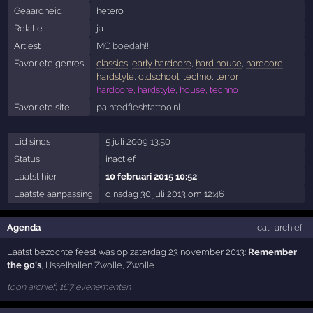
Geaardheid
hetero
Relatie
ja
Artiest
MC boedah!!
Favoriete genres
classics
,
early hardcore
,
hard house
,
hardcore
,
hardstyle
,
oldschool
,
techno
,
terror
hardcore, hardstyle, house, techno
Favoriete site
paintedfleshtattoo.nl
Lid sinds
5 juli 2009 13:50
Status
inactief
Laatst hier
10 februari 2015 10:52
Laatste aanpassing
dinsdag 30 juli 2013 om 12:46
Agenda
ical
·
archief
Laatst bezochte feest was op zaterdag 23 november 2013:
Remember
the 90's
,
IJsselhallen Zwolle
,
Zwolle
toon archief, 167 evenementen