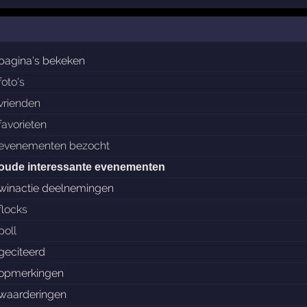
pagina's bekeken
foto's
vrienden
favorieten
evenementen bezocht
oude interessante evenementen
winactie deelnemingen
flocks
poll
geciteerd
opmerkingen
waarderingen