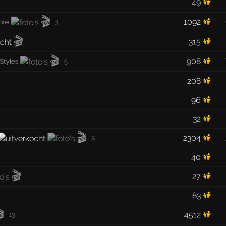
49
🎬
1092
ore
3
🎬
315
🎬
908
Styles
5

208
96
32
🎬
2304
5
40
🎬
27
83
🎬
4512
13