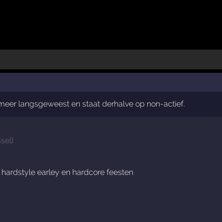
t meer langsgeweest en staat derhalve op non-actief.
ssel
)
 hardstyle earley en hardcore feesten