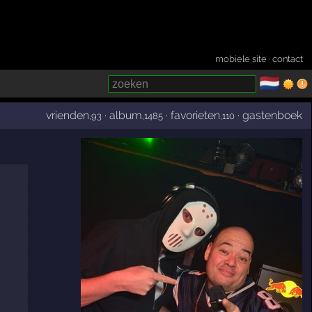
mobiele site
·
contact
🇳🇱
­
vrienden
·
album
·
favorieten
·
gastenboek
,93
,1485
,110