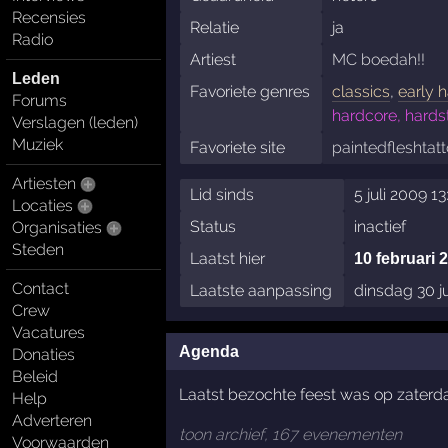
Recensies
Relatie
ja
Radio
Artiest
MC boedah!!
Leden
Favoriete genres
classics
,
early 
Forums
hardcore, hards
Verslagen (leden)
Muziek
Favoriete site
paintedfleshtatt
Artiesten
Lid sinds
5 juli 2009 1
Locaties
Status
inactief
Organisaties
Steden
Laatst hier
10 februari 
Contact
Laatste aanpassing
dinsdag 30 j
Crew
Vacatures
Agenda
Donaties
Beleid
Laatst bezochte feest was op zater
Help
Adverteren
toon archief, 167 evenementen
Voorwaarden