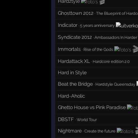
🎬
Hardztyle
Ghosttown 2012
·
The Blueprint of Hardc
Indicator
·
5 years anniversary
Syndicate 2012
·
Ambassadors In Harder 

Immortals
·
Rise of the Gods
Hardattack XL
·
Hardcore edition 2.0
Hard in Style
Beat the Bridge
·
Hardstyle Queensday
Hard-Aholic
Ghetto House vs Pink Paradise
DBSTF
·
World Tour
Nightmare
·
Create the future