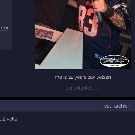
error
me @ 22 years zak uelsen
berichtenfoto →
ical
·
archief
,
Zwolle