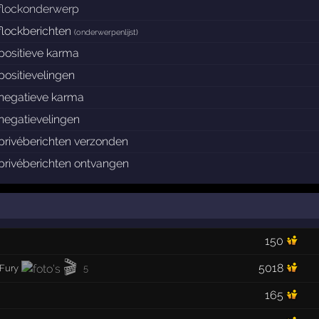
flockonderwerp
flockberichten
(
onderwerpenlijst
)
positieve karma
positievelingen
negatieve karma
negatievelingen
privéberichten verzonden
privéberichten ontvangen
150
🎬
5018
 Fury
5
165