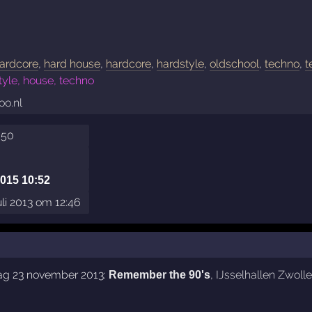
hardcore
,
hard house
,
hardcore
,
hardstyle
,
oldschool
,
techno
,
t
tyle, house, techno
oo.nl
3:50
2015 10:52
uli 2013 om 12:46
dag 23 november 2013:
,
IJsselhallen Zwolle
Remember the 90's