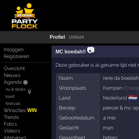
Profiel
· 1095624
📷
Inloggen
MC boedah!!
Registreren
Deze gebruiker is al geruime tijd nie
Overzicht
Nieuws
Naam
rene da boedah
Agenda
Woonplaats
Kampen
(
Overij
nu & straks
🇳🇱
kaart
Land
Nederland
festivals
Beroep
piercer & mc op
Winacties
WIN
Trends
Geboortedatum
4 mei
Foto's
Geslacht
man
Video's
Geaardheid
hetero
Interviews