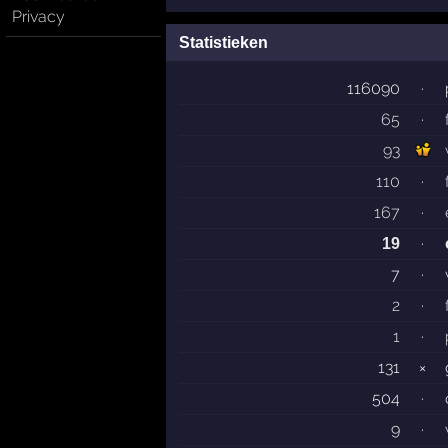
Privacy
Statistieken
116090
·
65
·
93
110
·
167
·
·
19
7
·
2
·
1
·
131
×
504
·
9
·