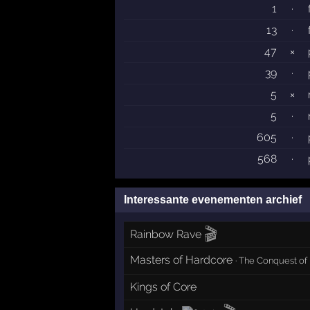
1
·
13
·
47
×
39
·
5
×
5
·
605
·
568
·
Interessante evenementen archief
🎬
Rainbow Rave
Masters of Hardcore
·
The Conquest of
Kings of Core