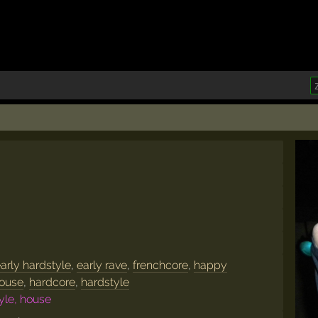
arly hardstyle
,
early rave
,
frenchcore
,
happy
house
,
hardcore
,
hardstyle
yle, house