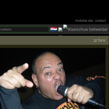
mobiele site
·
contact
🇳🇱
­
32 fans