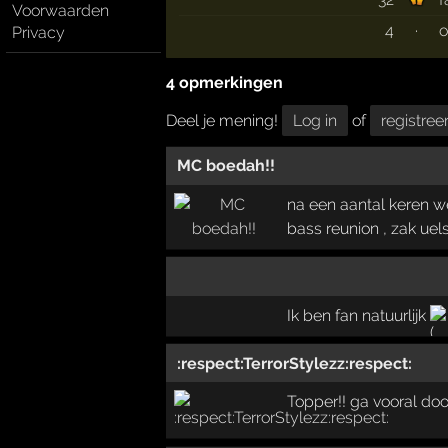
Voorwaarden
4
·
o
Privacy
4 opmerkingen
Deel je mening!
Log in
of
registree
MC boedah!!
na een aantal keren w
bass reunion , zak ue
Ik ben fan natuurlijk
:respect:TerrorStylezz:respect:
Topper!! ga vooral doo