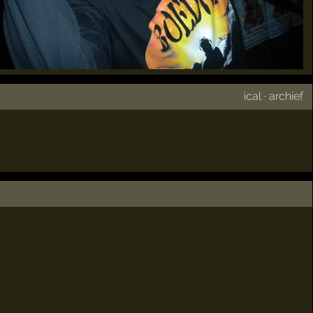
ical
·
archief