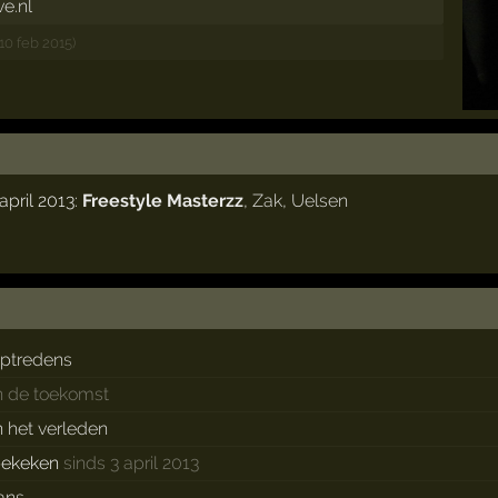
e.nl
(10 feb 2015)
pril 2013:
Freestyle Masterzz
,
Zak
,
Uelsen
ptredens
n de toekomst
n het verleden
bekeken
sinds 3 april 2013
ans