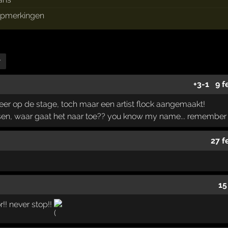
pmerkingen
r
+3
-1
9 f
eer op de stage, toch maar een artist flock aangemaakt!
lsen, waar gaat het naar toe?? you know my name... remember 
27 f
15
r!! never stop!!