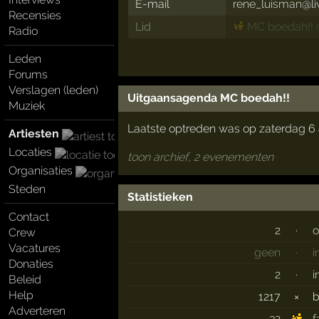
E-mail
rene_luisman@liv
Recensies
Lid
MC boedah!!
Radio
Leden
Forums
Verslagen (leden)
Uitgaansagenda MC boedah!!
Muziek
Laatste optreden was op zaterdag 6 a
Artiesten
Locaties
toon archief, 2 evenementen
Organisaties
Steden
Statistieken
Contact
2
·
o
Crew
Vacatures
geen
·
i
Donaties
2
·
i
Beleid
Help
1217
×
Adverteren
32
f