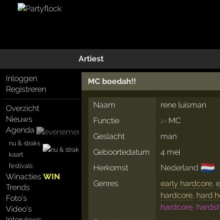
Artiest
Inloggen
MC boedah!!
Registreren
Naam
rene luisman
Overzicht
Nieuws
Functie
MC
2×
Agenda
Geslacht
man
nu & straks
Geboortedatum
4 mei
kaart
🇳🇱
festivals
Herkomst
Nederland
Winacties
WIN
Genres
early hardcore
,
e
Trends
hardcore
,
hard 
Foto's
hardcore, hardst
Video's
Interviews