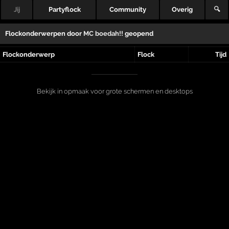
Jij
Partyflock
Community
Overig
🔍
Flockonderwerpen door
MC boedah!!
geopend
Flockonderwerp
Flock
Tijd
Bekijk in opmaak voor grote schermen en desktops