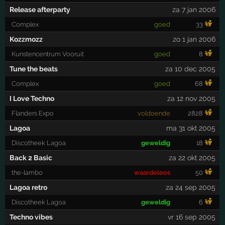
Release afterparty
za 7 jan 2006
Complex
goed
33
Kozzmozz
zo 1 jan 2006
Kunstencentrum Vooruit
goed
8
Tune the beats
za 10 dec 2005
Complex
goed
68
I Love Techno
za 12 nov 2005
Flanders Expo
voldoende
2828
Lagoa
ma 31 okt 2005
Discotheek Lagoa
geweldig
18
Back 2 Basic
za 22 okt 2005
the-lambo
waardeloos
50
Lagoa retro
za 24 sep 2005
Discotheek Lagoa
geweldig
6
Techno vibes
vr 16 sep 2005