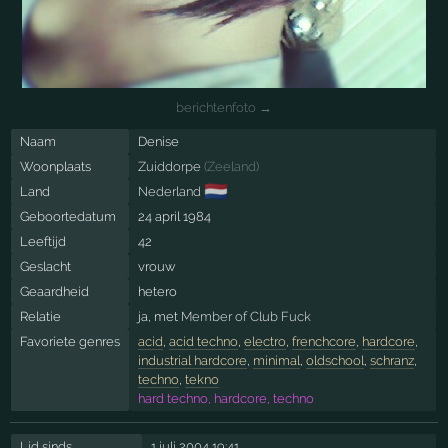
berichtenfoto →
Naam
Denise
Woonplaats
Zuiddorpe
(
Zeeland
)
🇳🇱
Land
Nederland
Geboortedatum
24 april 1984
Leeftijd
42
Geslacht
vrouw
Geaardheid
hetero
Relatie
ja, met
Member of Club Fuck
Favoriete genres
acid
,
acid techno
,
electro
,
frenchcore
,
hardcore
,
industrial hardcore
,
minimal
,
oldschool
,
schranz
,
techno
,
tekno
hard techno, hardcore, techno
Lid sinds
1 juli 2004 19:41