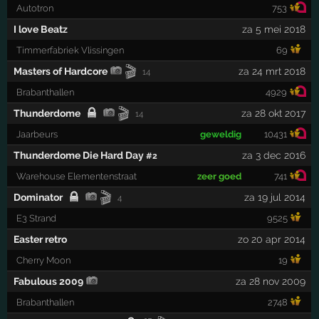
Autotron
753
I love Beatz
za 5 mei 2018
Timmerfabriek Vlissingen
69
🎬
Masters of Hardcore
za 24 mrt 2018
14
Brabanthallen
4929
🎬
Thunderdome
za 28 okt 2017
14
Jaarbeurs
geweldig
10431
Thunderdome Die Hard Day
za 3 dec 2016
#2
Warehouse Elementenstraat
zeer goed
741
🎬
Dominator
za 19 jul 2014
4
E3 Strand
9525
Easter retro
zo 20 apr 2014
Cherry Moon
19
Fabulous 2009
za 28 nov 2009
Brabanthallen
2748