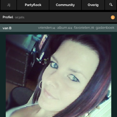
Jij
Partyflock
Community
Overig
🔍
Profiel
· 103161
vrienden
·
album
·
favorieten
·
gastenboek
van B
,14
,124
,78