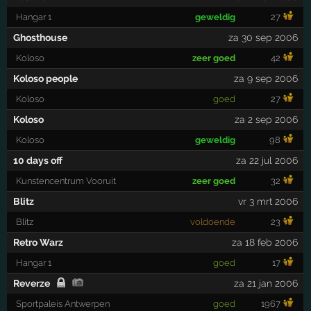
Hangar 1
geweldig
27
Ghosthouse
za 30 sep 2006
Koloso
zeer goed
42
Koloso people
za 9 sep 2006
Koloso
goed
27
Koloso
za 2 sep 2006
Koloso
geweldig
98
10 days off
za 22 jul 2006
Kunstencentrum Vooruit
zeer goed
32
Blitz
vr 3 mrt 2006
Blitz
voldoende
23
Retro Warz
za 18 feb 2006
Hangar 1
goed
17
Reverze
za 21 jan 2006
Sportpaleis Antwerpen
goed
1967