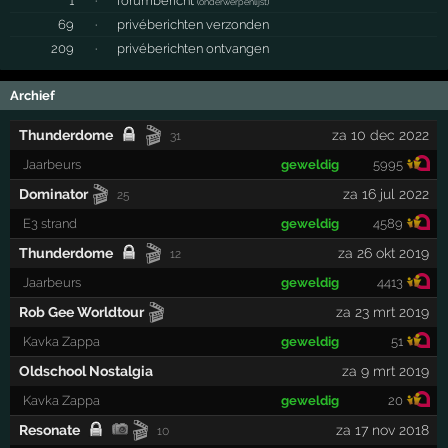
1
·
forumbericht
(
onderwerpenlijst
)
69
·
privéberichten verzonden
209
·
privéberichten ontvangen
Archief
🎬
Thunderdome
za 10 dec 2022
31
Jaarbeurs
geweldig
5995
🎬
Dominator
za 16 jul 2022
25
E3 strand
geweldig
4589
🎬
Thunderdome
za 26 okt 2019
12
Jaarbeurs
geweldig
4413
🎬
Rob Gee Worldtour
za 23 mrt 2019
Kavka Zappa
geweldig
51
Oldschool Nostalgia
za 9 mrt 2019
Kavka Zappa
geweldig
20
🎬
Resonate
za 17 nov 2018
10