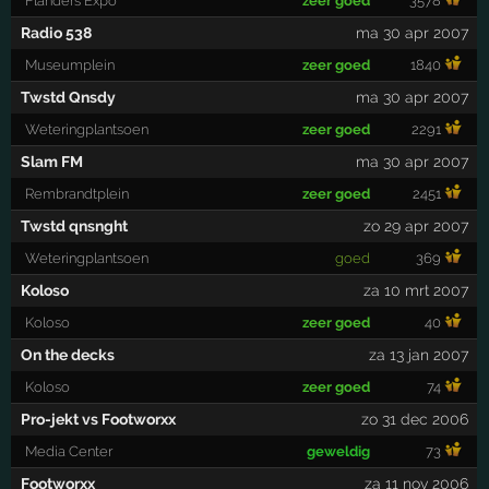
Flanders Expo
zeer goed
3578
Radio 538
ma 30 apr 2007
Museumplein
zeer goed
1840
Twstd Qnsdy
ma 30 apr 2007
Weteringplantsoen
zeer goed
2291
Slam FM
ma 30 apr 2007
Rembrandtplein
zeer goed
2451
Twstd qnsnght
zo 29 apr 2007
Weteringplantsoen
goed
369
Koloso
za 10 mrt 2007
Koloso
zeer goed
40
On the decks
za 13 jan 2007
Koloso
zeer goed
74
Pro-jekt vs Footworxx
zo 31 dec 2006
Media Center
geweldig
73
Footworxx
za 11 nov 2006