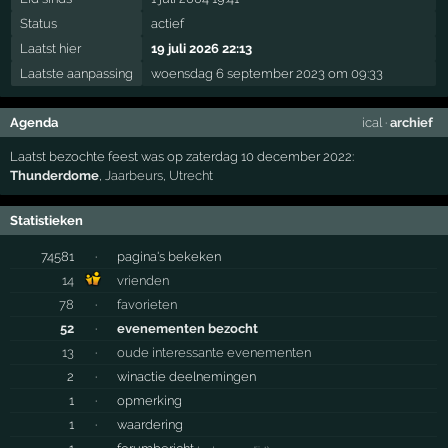
Status
actief
Laatst hier
19 juli 2026 22:13
Laatste aanpassing
woensdag 6 september 2023 om 09:33
Agenda
ical
·
archief
Laatst bezochte feest was op zaterdag 10 december 2022:
Thunderdome
,
Jaarbeurs
,
Utrecht
Statistieken
74581
·
pagina's bekeken
14
vrienden
78
·
favorieten
52
·
evenementen bezocht
13
·
oude interessante evenementen
2
·
winactie deelnemingen
1
·
opmerking
1
·
waardering