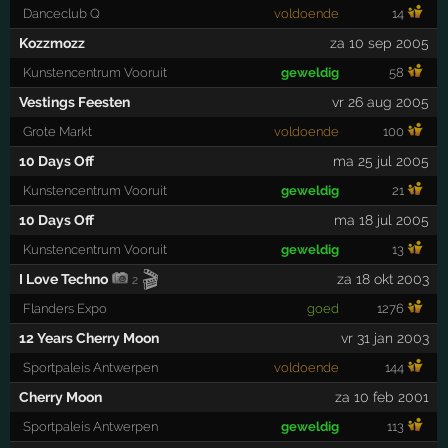
Danceclub Q
voldoende
14
Kozzmozz
za 10 sep 2005
Kunstencentrum Vooruit
geweldig
58
Vestings Feesten
vr 26 aug 2005
Grote Markt
voldoende
100
10 Days Off
ma 25 jul 2005
Kunstencentrum Vooruit
geweldig
21
10 Days Off
ma 18 jul 2005
Kunstencentrum Vooruit
geweldig
13
🎬
I Love Techno
za 18 okt 2003
2
Flanders Expo
goed
1276
12 Years Cherry Moon
vr 31 jan 2003
Sportpaleis Antwerpen
voldoende
144
Cherry Moon
za 10 feb 2001
Sportpaleis Antwerpen
geweldig
113