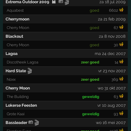
🎬
Extrema Outdoor 2009
za 18 jul 2009
Aquabest
goed
6602
Cherrymoon
za 21 feb 2009
Cherry Moon
goed
67
Blackout
za 8 nov 2008
Cherry Moon
goed
30
Lagoa
ma 24 dec 2007
Discotheek Lagoa
zeer goed
14
🎬
Hard State
vr 23 nov 2007
Noxx
zeer goed
369
Cherry Moon
wo 31 okt 2007
The Building
geweldig
63
Lokerse Feesten
vr 10 aug 2007
Grote Kaai
geweldig
93
🎬
Bassleader
wo 16 mei 2007