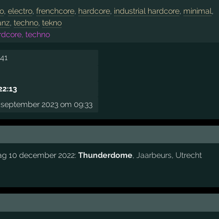
no
,
electro
,
frenchcore
,
hardcore
,
industrial hardcore
,
minimal
,
anz
,
techno
,
tekno
rdcore, techno
:41
22:13
september 2023 om 09:33
dag 10 december 2022:
Thunderdome
,
Jaarbeurs
,
Utrecht