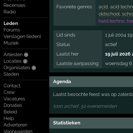
Recensies
Favoriete genres
acid
,
acid tech
Radio
oldschool
,
schr
hard techno, ha
Leden
Forums
Lid sinds
1 juli 2004 19
Verslagen (leden)
Muziek
Status
actief
Laatst hier
19 juli 2026 
Artiesten
Locaties
Laatste aanpassing
woensdag 6 
Organisaties
Steden
Agenda
Contact
Crew
Laatst bezochte feest was op zater
Vacatures
Donaties
toon archief, 52 evenementen
Beleid
Help
Statistieken
Adverteren
Voorwaarden