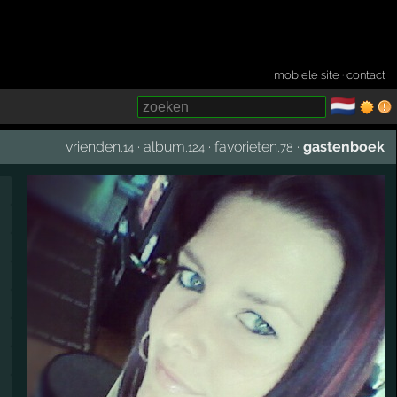
mobiele site
·
contact
🇳🇱
­
vrienden
·
album
·
favorieten
·
gastenboek
,14
,124
,78