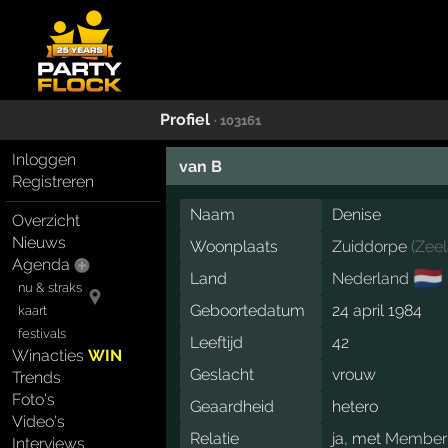
Profiel
· 103161
Inloggen
van B
Registreren
Naam
Denise
Overzicht
Nieuws
Woonplaats
Zuiddorpe
(
Zee
Agenda
🇳🇱
Land
Nederland
nu & straks
Geboortedatum
24 april 1984
kaart
festivals
Leeftijd
42
Winacties
WIN
Geslacht
vrouw
Trends
Foto's
Geaardheid
hetero
Video's
Relatie
ja, met
Member 
Interviews