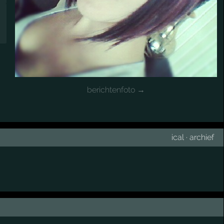
berichtenfoto →
ical
·
archief