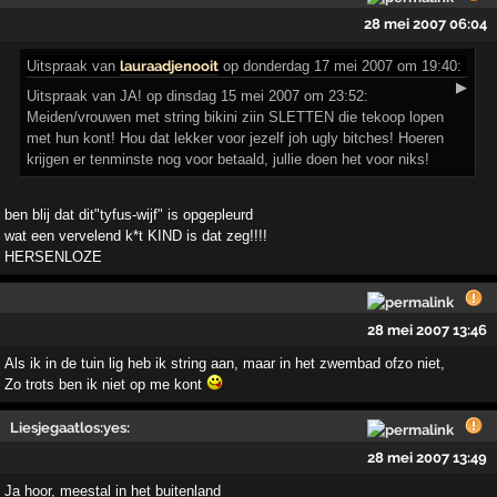
28 mei 2007 06:04
Uitspraak
van
lauraadjenooit
op donderdag 17 mei 2007 om 19:40:
▶
Uitspraak van JA! op dinsdag 15 mei 2007 om 23:52:
Meiden/vrouwen met string bikini ziin SLETTEN die tekoop lopen
met hun kont! Hou dat lekker voor jezelf joh ugly bitches! Hoeren
krijgen er tenminste nog voor betaald, jullie doen het voor niks!
ben blij dat dit"tyfus-wijf" is opgepleurd
wat een vervelend k*t KIND is dat zeg!!!!
HERSENLOZE
28 mei 2007 13:46
Als ik in de tuin lig heb ik string aan, maar in het zwembad ofzo niet,
Zo trots ben ik niet op me kont
Liesjegaatlos:yes:
28 mei 2007 13:49
Ja hoor, meestal in het buitenland