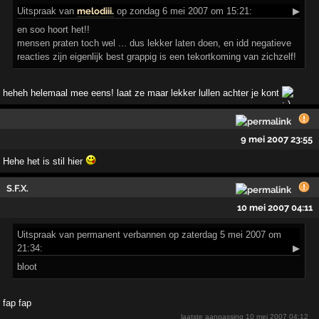
Uitspraak
van
melodiii.
op zondag 6 mei 2007 om 15:21:
▶
en soo hoort het!!
mensen praten toch wel ... dus lekker laten doen, en idd negatieve
reacties zijn eigenlijk best grappig is een tekortkoming van zichzelf!
heheh helemaal mee eens! laat ze maar lekker lullen achter je kont
9 mei 2007 23:55
Hehe het is stil hier
S.F.X.
10 mei 2007 04:11
Uitspraak
van permanent verbannen op zaterdag 5 mei 2007 om
21:34:
▶
bloot
fap fap
laatste aanpassing
10 mei 2007 04:12