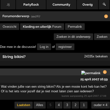
Jij
Partyflock
Community
Overig
🔍
Forumonderwerp
· 944767
Overzicht
Kleding en uiterlijk
Forum
Permalink
Zoeken in dit onderwerp
Zoeken
Doe mee in de discussie!
Log in
of
registreer
String bikini?
24335x bekeken
25 april 2007 16:59
Wat vinden jullie van een string bikini? Als je een mooie kont heb kan het?
Of is het iets voor jezelf dat je niet moet laten zien aan iedereen?
laatste aanpassing
25 april 2007 17:08
Laatsten
Alles
5
4
3
2
1
ouder ≡ 4