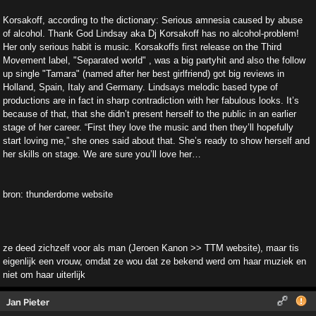
Korsakoff, according to the dictionary: Serious amnesia caused by abuse
of alcohol. Thank God Lindsay aka Dj Korsakoff has no alcohol-problem!
Her only serious habit is music. Korsakoffs first release on the Third
Movement label, "Separated world" , was a big partyhit and also the follow
up single "Tamara" (named after her best girlfriend) got big reviews in
Holland, Spain, Italy and Germany. Lindsays melodic based type of
productions are in fact in sharp contradiction with her fabulous looks. It’s
because of that, that she didn’t present herself to the public in an earlier
stage of her career. “First they love the music and then they’ll hopefully
start loving me,” she ones said about that. She’s ready to show herself and
her skills on stage. We are sure you’ll love her…
bron: thunderdome website
ze deed zichzelf voor als man (Jeroen Kanon >> TTM website), maar tis
eigenlijk een vrouw, omdat ze wou dat ze bekend werd om haar muziek en
niet om haar uiterlijk
Jan Pieter