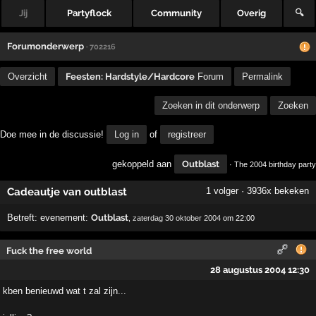
Jij
Partyflock
Community
Overig
🔍
Forumonderwerp
· 702216
Overzicht
Feesten: Hardstyle/Hardcore
Forum
Permalink
Zoeken in dit onderwerp
Zoeken
Doe mee in de discussie!
Log in
of
registreer
gekoppeld aan
Outblast
· The 2004 birthday party
Cadeautje van outblast
1 volger · 3936x bekeken
Betreft:
evenement:
Outblast
,
zaterdag 30 oktober 2004
om 22:00
Fuck the free world
28 augustus 2004 12:30
kben benieuwd wat t zal zijn...