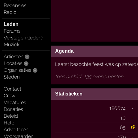
Recensies
Radio
Leden
Forums
Verslagen (leden)
Muziek
Agenda
Artiesten
Locaties
Laatst bezochte feest was op zater
Organisaties
toon archief, 135 evenementen
Steden
Contact
Statistieken
Crew
Vacatures
186674
·
Donaties
Beleid
10
·
Help
65
Adverteren
Voorwaarden
179
·