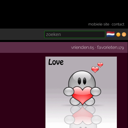
mobiele site
·
contact
🇳🇱
­
vrienden
·
favorieten
,65
,179