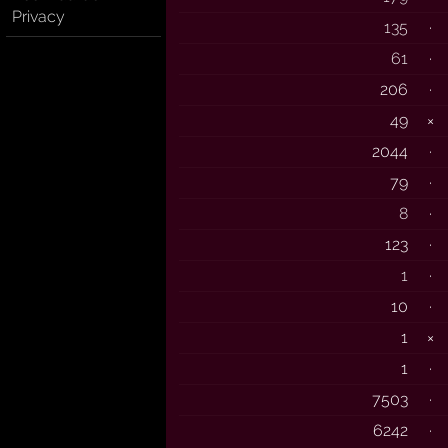
Privacy
135
·
61
·
206
·
49
×
2044
·
79
·
8
·
123
·
1
·
10
·
1
×
1
·
7503
·
6242
·