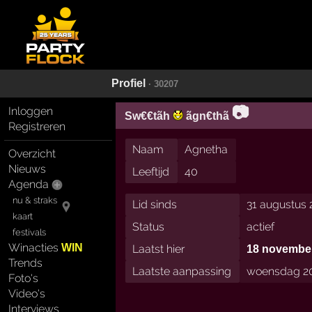
Profiel
· 30207
📷
Inloggen
Sw€€tãh
ãgn€thã
Registreren
Naam
Agnetha
Overzicht
Nieuws
Leeftijd
40
Agenda
nu & straks
Lid sinds
31 augustus 
kaart
Status
actief
festivals
Winacties
WIN
Laatst hier
18 november
Trends
Laatste aanpassing
woensdag 20
Foto's
Video's
Interviews