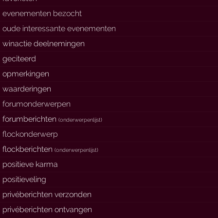
evenementen bezocht
oude interessante evenementen
winactie deelnemingen
geciteerd
opmerkingen
waarderingen
forumonderwerpen
forumberichten
(
onderwerpenlijst
)
flockonderwerp
flockberichten
(
onderwerpenlijst
)
positieve karma
positieveling
privéberichten verzonden
privéberichten ontvangen