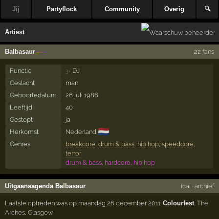
Jij
Partyflock
Community
Overig
🔍
Artiest
Balbasaur
—
22 fans
Functie
DJ
3×
Geslacht
man
Geboortedatum
26 juli 1986
Leeftijd
40
Gestopt
ja
🇳🇱
Herkomst
Nederland
Genres
breakcore
,
drum & bass
,
hip hop
,
speedcore
,
terror
drum & bass, hardcore, hip hop
Uitgaansagenda Balbasaur
ical
·
archief
Laatste optreden was op maandag 26 december 2011:
Colourfest
,
The
Arches
,
Glasgow