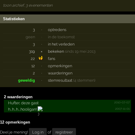
toon archief, 3 evenementen
Statistieken
3
·
optredens
geen
·
in de toekomst
3
·
in het verleden
319
×
bekeken
sinds 19 mei 2013
22
fans
12
·
opmerkingen
2
·
waarderingen
geweldig
·
stemresultaat
(4 stemmen)
2 waarderingen
2010-07-07
Hufter, deze gast
2007-11-01
h...h...h....hooligan!
12 opmerkingen
Deel je mening!
Log in
of
registreer