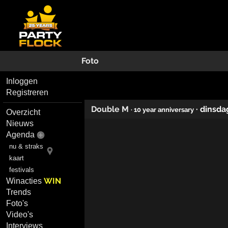
Foto
Inloggen
Registreren
Double M
·
dinsda
· 10 year anniversary
Overzicht
Nieuws
Agenda
nu & straks
kaart
festivals
WIN
Winacties
Trends
Foto's
Video's
Interviews