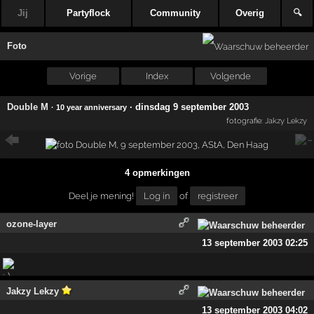
Jij
Partyflock
Community
Overig
🔍
Foto
Vorige
Index
Volgende
Double M
·
dinsdag 9 september 2003
· 10 year anniversary
fotografie:
Jakzy Lekzy
4 opmerkingen
Deel je mening!
Log in
of
registreer
ozone-layer
13 september 2003 02:25
Jakzy Lekzy
13 september 2003 04:02