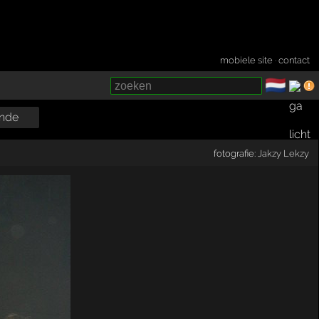
mobiele site
·
contact
🇳🇱
­
nde
fotografie:
Jakzy Lekzy