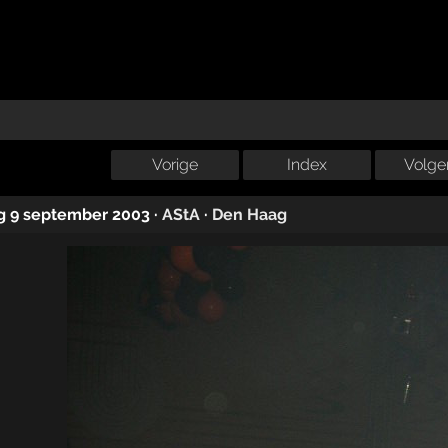
Vorige
Index
Volge
g 9 september 2003
·
AStA
·
Den Haag