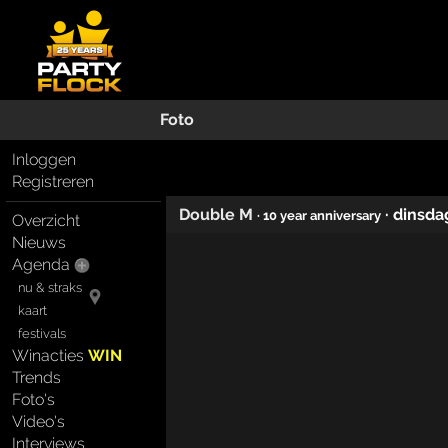
Foto
Inloggen
Registreren
Double M
·
dinsda
· 10 year anniversary
Overzicht
Nieuws
Agenda
nu & straks
kaart
festivals
Winacties
WIN
Trends
Foto's
Video's
Interviews