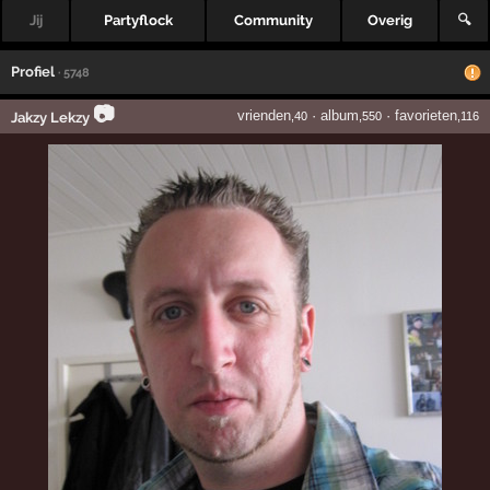
Jij
Partyflock
Community
Overig
🔍
Profiel
· 5748
📷
vrienden
·
album
·
favorieten
Jakzy Lekzy
,40
,550
,116