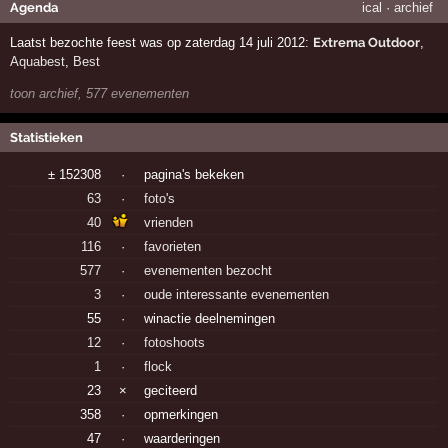
Agenda
ical
·
archief
Laatst bezochte feest was op zaterdag 14 juli 2012:
Extrema Outdoor
,
Aquabest
,
Best
toon archief, 577 evenementen
Statistieken
± 152308
·
pagina's bekeken
63
·
foto's
40
vrienden
116
·
favorieten
577
·
evenementen bezocht
3
·
oude interessante evenementen
55
·
winactie deelnemingen
12
·
fotoshoots
1
·
flock
23
×
geciteerd
358
·
opmerkingen
47
·
waarderingen