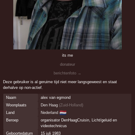
its me
donateur
berichtenfoto →
Deze gebruiker is al geruime tijd niet meer langsgeweest en staat
derhalve op non-actief.
Naam
alex van egmond
Woonplaats
Den Haag
(
Zuid-Holland
)
🇳🇱
Land
Nederland
Beroep
organisator DenHaagCruisin, Licht/geluid en
videotechnicus
Geboortedatum
15 juli 1983