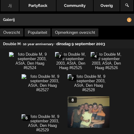
Jij
Partyflock
Community
Overig
🔍
Galerij
Overzicht
Populariteit
Opmerkingen overzicht
Double M
· dinsdag 9 september 2003
· 10 year anniversary
7
4
7
8
6