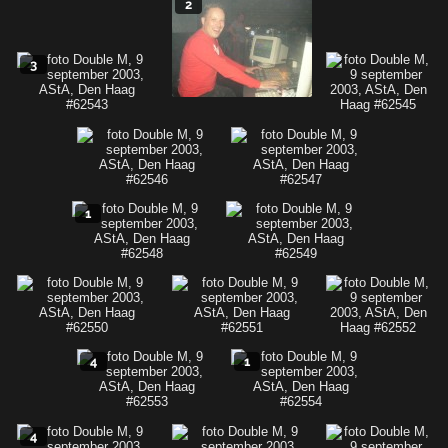
2
3
1
4
1
4