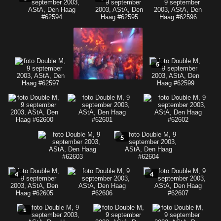
5
5
4
4
1