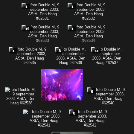
1
1
16
1
1
8
11
5
8