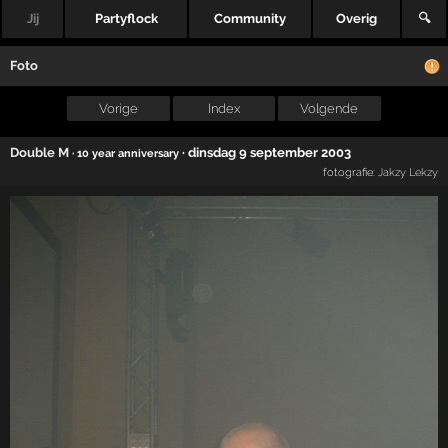
Jij
Partyflock
Community
Overig
🔍
Foto
Vorige
Index
Volgende
Double M
·
dinsdag 9 september 2003
· 10 year anniversary
fotografie:
Jakzy Lekzy