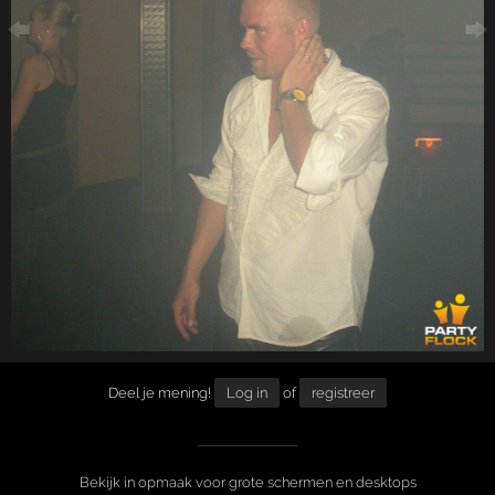
Deel je mening!
Log in
of
registreer
Bekijk in opmaak voor grote schermen en desktops