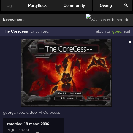
Jij
Partyflock
Community
Overig
🔍
Evenement
The Corecess
·
Evil united
album
·
goed
·
ical
,2
▶
georganiseerd door
H-Corecess
zaterdag 18 maart 2006
21:30
–
04:00