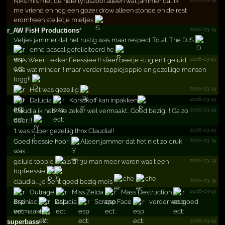
Niks mis met de hele tyfuszooi alleen wat jammer dat ik
me vriend en nog een gozer drow alleen stonde en de rest
eromheen stelletje mietjes
2006-03-19
r_­AW FisH Produc­tions²
Vetjes jammer dat het rustig was maar respect To all The DJS
enne pascal gefeliciteerd he
2006-03-19
Was Weer Lekker Feessiee !! sfeer beetje stug en t geluid
was wat minder !! maar verder toppiejoppie en gezellige mensen
togg!!
2006-03-19
Het was gezellig
2006-03-19
Dalucia
Korsakoff kan inpakken
2006-03-19
Claudia ik heb me zeker wel vermaakt.. Goed bezig..!! Ga zo
door..!!
2006-03-19
't was super gezellig thnx Claudia!!
2006-03-19
Goed feessie hoor!
Alleen jammer dat het niet zo druk
was....
2006-03-19
geluid toppie
als dr 30 man meer waren was t een
topfeessie
2006-03-19
claudia.....je bent goed bezig meis
2006-03-19
Outrage
Miss Zelda
Mass Destruction
Brainiac
Dalucia
Scrape Face
verder wel goed
vermaakt
2006-03-19
superbass