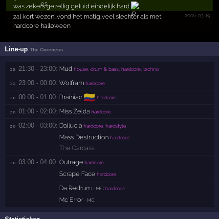
was zekers gezellig geluid eindelijk hard
2006-03-19
zal kort wezen...vond het matig..veel slechter als met
hardcore halloween
Line-up
The Corecess
21:30 - 23:00:
Mud
za 
house, drum & bass, hardcore, techno
23:00 - 00:00:
Wolfram
za 
hardcore
🇨🇴
00:00 - 01:00:
Brainiac
zo 
hardcore
01:00 - 02:00:
Miss Zelda
zo 
hardcore
02:00 - 03:00:
Dailucia
zo 
hardcore, hardstyle
Mass Destruction
hardcore
The Carcass
03:00 - 04:00:
Outrage
zo 
hardcore
Scrape Face
hardcore
Da Redrum
· MC
hardcore
Mc Error
· MC