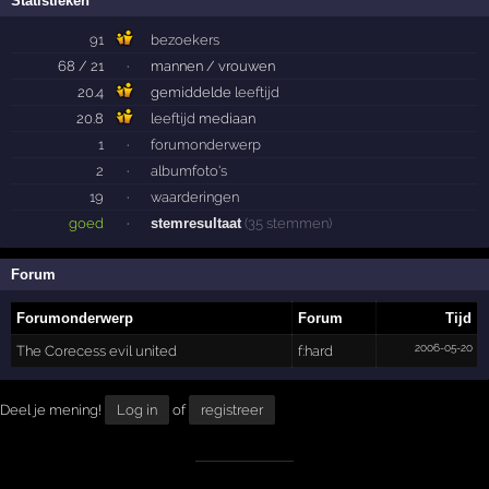
Statistieken
91
bezoekers
68 / 21
·
mannen / vrouwen
20.4
gemiddelde
leeftijd
20.8
leeftijd
mediaan
1
·
forumonderwerp
2
·
albumfoto's
19
·
waarderingen
goed
·
stemresultaat
(35 stemmen)
Forum
Forumonderwerp
Forum
Tijd
2006-05-20
The Corecess evil united
f:hard
Deel je mening!
Log in
of
registreer