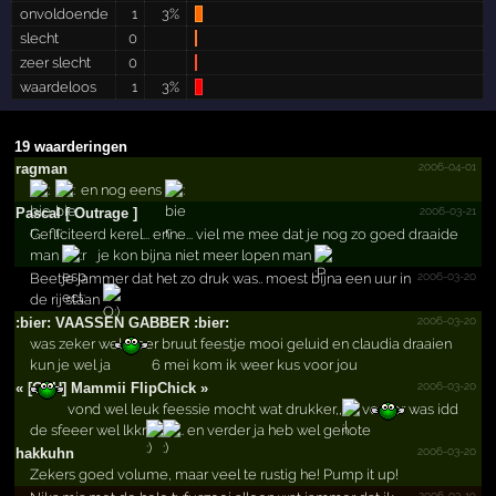
onvoldoende
1
3%
slecht
0
zeer slecht
0
waardeloos
1
3%
19 waarderingen
2006-04-01
ragman
en nog eens
2006-03-21
Pascal [ Outrage ]
Gefliciteerd kerel... enne... viel me mee dat je nog zo goed draaide
man
je kon bijna niet meer lopen man
2006-03-20
Beetje jammer dat het zo druk was.. moest bijna een uur in
de rij staan
2006-03-20
:bier: VAASSEN GABBER :bier:
was zeker wel weer bruut feestje mooi geluid en claudia draaien
kun je wel ja
6 mei kom ik weer kus voor jou
2006-03-20
« [GFH] Mammii FlipChick »
vond wel leuk feessie mocht wat drukker,,
verder was idd
de sfeeer wel lkkr
.. en verder ja heb wel genote
2006-03-20
hakkuhn
Zekers goed volume, maar veel te rustig he! Pump it up!
2006-03-19