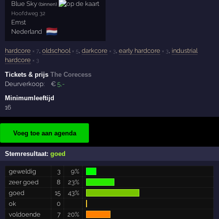
Blue Sky
(binnen)
Hoofdweg 32
Emst
🇳🇱
Nederland
hardcore
,
oldschool
,
darkcore
,
early hardcore
,
industrial
× 7
× 5
× 3
× 3
hardcore
× 3
Tickets & prijs
The Corecess
Deurverkoop:
€
5
,-
Minimumleeftijd
16
Voeg toe aan agenda
Stemresultaat:
goed
geweldig
3
9%
zeer goed
8
23%
goed
15
43%
ok
0
voldoende
7
20%