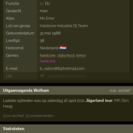
Functie
DJ
15×
Geslacht
man
Alias
Mc Error
Lid van groep
Hardcore Industrie Dj Team
Geboortedatum
31 mei 1988
Leeftijd
38
🇳🇱
Herkomst
Nederland
Genres
hardcore
,
oldschool
,
terror
hardcore
E-mail
b_nation88@hotmail.com
Lid
superbass
(17 mrt 2017)
Uitgaansagenda Wolfram
ical
·
archief
Laatste optreden was op zaterdag 16 april 2011:
Jägerland tour
,
PIP
,
Den
Haag
toon archief, 15 evenementen
Statistieken