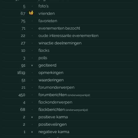
5
·
foto's
67
vrienden
75
·
favorieten
71
·
evenementen bezocht
22
·
oude interessante evenementen
27
·
winactie deelnemingen
10
·
flocks
3
·
polls
91
×
geciteerd
1619
·
opmerkingen
51
·
waarderingen
21
·
forumonderwerpen
450
·
forumberichten
(
onderwerpenlijst
)
4
·
flockonderwerpen
68
·
flockberichten
(
onderwerpenlijst
)
2
×
positieve karma
2
·
positievelingen
1
×
negatieve karma