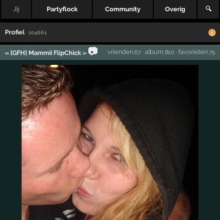
Jij
Partyflock
Community
Overig
🔍
Profiel
· 104661
📷
vrienden
·
album
·
favorieten
« [GFH] Mammii FlipChick »
,67
,820
,75