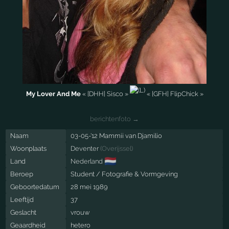
My Lover And Me
« [DHH] Sisco »
« [GFH] FlipChick »
berichtenfoto →
Naam
03-05-'12 Mammii van Djamilio
Woonplaats
Deventer
(
Overijssel
)
🇳🇱
Land
Nederland
Beroep
Student / Fotografie & Vormgeving
Geboortedatum
28 mei 1989
Leeftijd
37
Geslacht
vrouw
Geaardheid
hetero