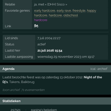
Relatie
ja, met
« [DHH] Sisco »
Favoriete genres
early hardcore
,
early rave
,
freestyle
,
happy
hardcore
,
hardcore
,
oldschool
hardcore
Link
Lid sinds
7 juli 2004 22:27
Status
actief
Laatst hier
21 juli 2026 15:54
Laatste aanpassing
woensdag 29 november 2023 om 19:17
Agenda
ical
·
archief
Laatst bezochte feest was op zaterdag 13 oktober 2012:
Night of the
Dj's
,
Takens
,
Balkbrug
toon archief, 71 evenementen
Statistieken
297121
·
pagina's bekeken