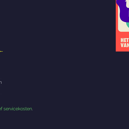
←
n
ef servicekosten
.