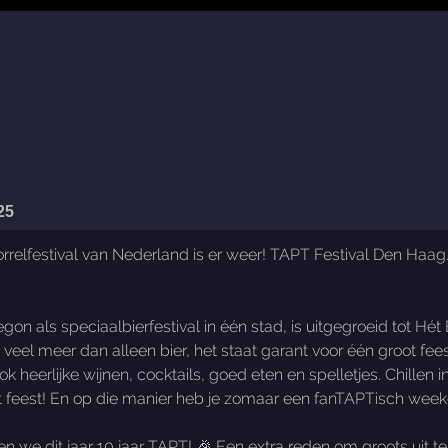
25
relfestival van Nederland is er weer! TAPT Festival Den Haag.
on als speciaalbierfestival in één stad, is uitgegroeid tot Hét
 veel meer dan alleen bier, het staat garant voor één groot f
ook heerlijke wijnen, cocktails, goed eten en spelletjes. Chillen
 feest! En op die manier heb je zomaar een fanTAPTisch week
en we dit jaar 10 jaar TAPT! 🎉 Een extra reden om groots uit t