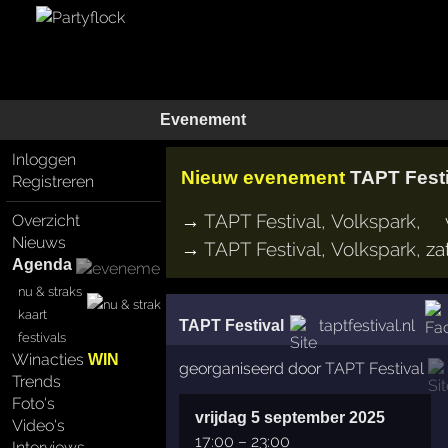
Evenement
Inloggen
Nieuw evenement
TAPT Fest
Registreren
→
TAPT Festival
,
Volkspark
,
Overzicht
Nieuws
→
TAPT Festival
,
Volkspark
,
za
Agenda
nu & straks
kaart
taptfestival.nl
TAPT Festival
festivals
Winacties
WIN
georganiseerd door
TAPT Festival
Trends
Foto's
vrijdag 5 september 2025
Video's
17:00
–
23:00
Interviews