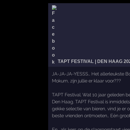
TAPT FESTIVAL | DEN HAAG 20
JA-JA-JA-YESSS… Het allerleukste Bor
Mokum, zijn jullie er klaar voor???
TAPT Festival. Wat 10 jaar geleden beg
Den Haag. TAPT Festival is inmiddels
gekke selectie van bieren, vind je er 
beste vrienden ontmoeten… Eén groot
En… als kers op de slagroomtaart vier