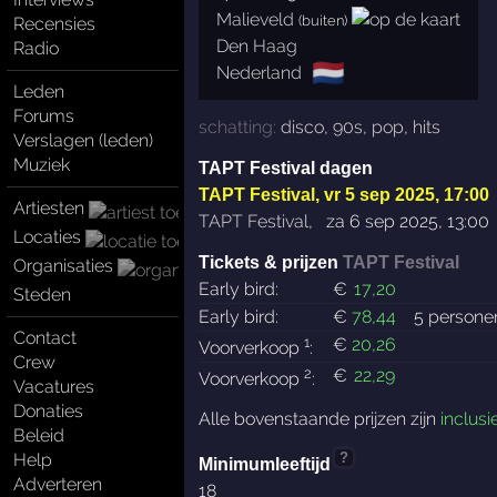
Malieveld
(buiten)
Recensies
Den Haag
Radio
🇳🇱
Nederland
Leden
Forums
schatting:
disco
,
90s
,
pop
,
hits
Verslagen (leden)
Muziek
TAPT Festival dagen
TAPT Festival
,
vr 5 sep 2025, 17:00
Artiesten
TAPT Festival
,
za 6 sep 2025, 13:00
Locaties
Tickets & prijzen
TAPT Festival
Organisaties
Early bird:
€
17
,20
Steden
Early bird:
€
78
,44
5 persone
Contact
1
€
20
,26
Voorverkoop
:
Crew
2
€
22
,29
Voorverkoop
:
Vacatures
Donaties
Alle bovenstaande prijzen zijn
inclusi
Beleid
Help
?
Minimumleeftijd
Adverteren
18