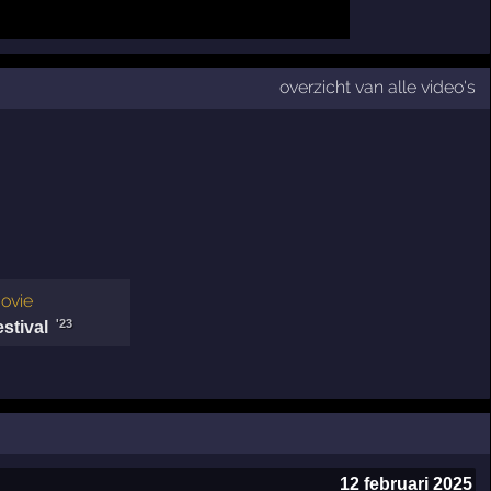
overzicht van alle video's
ovie
'23
stival
12 februari 2025