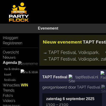
Evenement
Inloggen
Nieuw evenement
TAPT Fest
Registreren
→
TAPT Festival
,
Volkspark
,
Overzicht
Nieuws
→
TAPT Festival
,
Volkspark
,
za
Agenda
nu & straks
kaart
taptfestival.nl
TAPT Festival
festivals
Winacties
WIN
georganiseerd door
TAPT Festival
Trends
Foto's
zaterdag 6 september 2025
Video's
13:00
–
23:00
Interviews