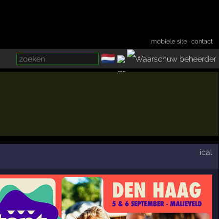
mobiele site
·
contact
🇳🇱
­
ical