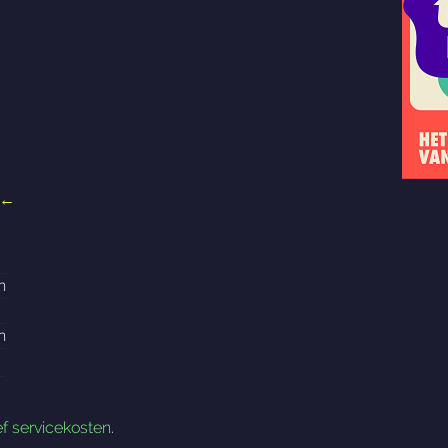
←
n
n
ef servicekosten
.