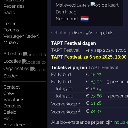
Malieveld
(buiten)
Recensies
Den Haag
Radio
🇳🇱
Nederland
Leden
Forums
schatting:
disco
,
90s
,
pop
,
hits
Verslagen (leden)
Muziek
TAPT Festival dagen
TAPT Festival
,
vr 5 sep 2025, 17:00
Artiesten
TAPT Festival
,
za 6 sep 2025, 13:00
Locaties
Tickets & prijzen
TAPT Festival
Organisaties
Early bird:
€
18
,22
Steden
Early bird:
€
83
,02
5 persone
Contact
tot 15:00:
€
16
,19
Crew
tot 15:00:
€
73
,86
5 persone
Vacatures
1
€
21
,28
Voorverkoop
:
Donaties
2
€
24
,33
Voorverkoop
:
Beleid
Help
Alle bovenstaande prijzen zijn
inclusi
Adverteren