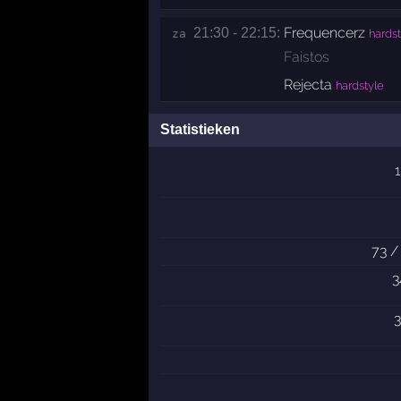
Frequencerz
21:30 - 22:15:
za 
hardst
Faistos
Rejecta
hardstyle
Statistieken
73 /
3
3