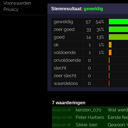
Voorwaarden
Stemresultaat:
geweldig
Privacy
geweldig
57
54%
zeer goed
33
31%
goed
14
13%
ok
1
1%
voldoende
1
1%
onvoldoende
0
slecht
0
zeer slecht
0
waardeloos
0
7 waarderingen
kersten_070
Wat werd 
2025-01-16
Peter Harbers
Eerste fe
2025-01-08
Sikkie :bier:
Gewoon:
2024-12-18