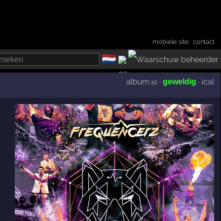
mobiele site
·
contact
🇳🇱
­
album
·
·
ical
geweldig
,10