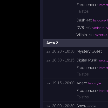
Frequencerz
hardst
Faistos
Dash
· MC
hardcore, 
DV8
· MC
hardcore, h
Villain
· MC
hardstyle
Area 2
Mystery Guest
18:20 - 18:30:
za 
Digital Punk
18:30 - 19:15:
za 
hardsty
Frequencerz
hardst
Faistos
Adaro
19:15 - 20:00:
za 
hardstyle
Frequencerz
hardst
Faistos
Show
20:00 - 20:30:
za 
· show