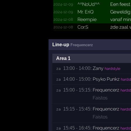
^^NoUd^^
Een feest
2024-12-09
Mr. EriQ
Geweldig 
2024-12-09
Reempie
vanaf min
2024-12-08
Cor.S
2de zaal
2024-12-08
Line-up
Frequencerz
Area 1
Zany
13:00 - 14:00:
za 
hardstyle
Psyko Punkz
14:00 - 15:00:
za 
hards
Frequencerz
15:00 - 15:15:
za 
hardst
Faistos
Frequencerz
15:15 - 15:45:
za 
hardst
Faistos
Frequencerz
15:45 - 16:45:
za 
hardst