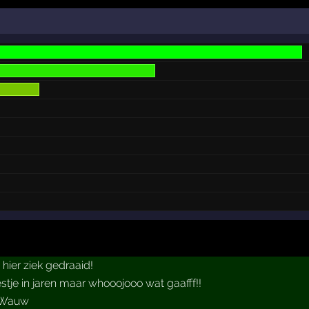
hier ziek gedraaid!
estje in jaren maar whooojooo wat gaafff!!
 Wauw