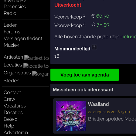
Uitverkocht
Recensies
Radio
1
€
60
,50
Voorverkoop
:
2
€
78
,50
Leden
Voorverkoop
:
Forums
Alle bovenstaande prijzen zijn
inclusi
Verslagen (leden)
Muziek
?
Minimumleeftijd
18
Artiesten
Locaties
Organisaties
Voeg toe aan agenda
Steden
Misschien ook interessant
Contact
Crew
Waailand
Vacatures
22 augustus 2026 13:00
Donaties
Brieltjenspolder
,
Mad
Beleid
Help
Adverteren