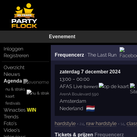
Evenement
Inloggen
·
The Last Run
Frequencerz
Registreren
Overzicht
zaterdag 7 december 2024
Nieuws
13:00
–
00:00
Agenda
AFAS Live
(binnen)
nu & straks
ArenA Boulevard 590
kaart
Amsterdam
festivals
🇳🇱
Nederland
Winacties
WIN
Trends
hardstyle
,
raw hardstyle
,
clas
Foto's
× 24
× 14
Video's
Tickets & prijzen
Frequencerz
Interviews