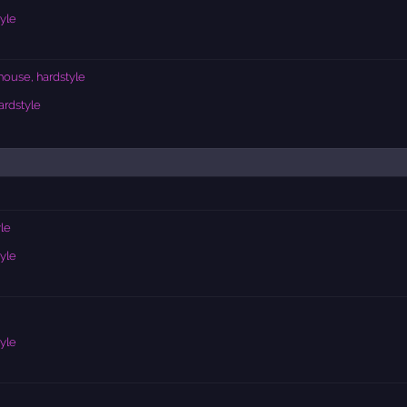
yle
house, hardstyle
ardstyle
le
yle
yle