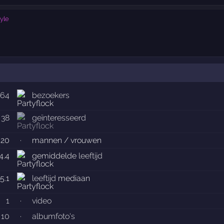
yle
164
bezoekers
38
geïnteresseerd
 20
·
mannen / vrouwen
4.4
gemiddelde
leeftijd
5.1
leeftijd
mediaan
1
·
video
10
·
albumfoto's