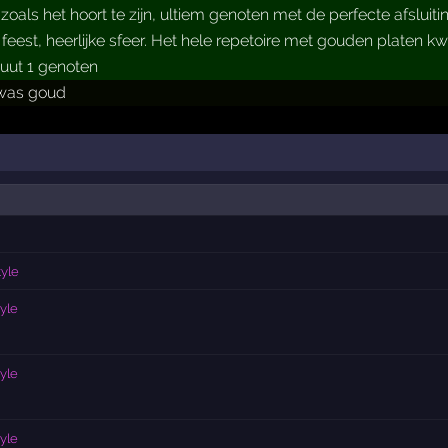
 zoals het hoort te zijn, ultiem genoten met de perfecte afslui
feest, heerlijke sfeer. Het hele repetoire met gouden platen kw
uut 1 genoten
 was goud
tyle
yle
yle
yle