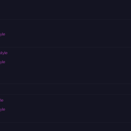
yle
style
yle
le
yle