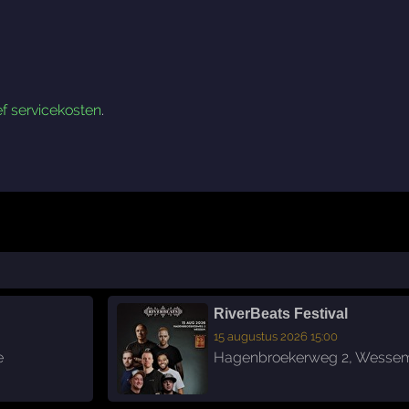
ef servicekosten
.
RiverBeats Festival
15 augustus 2026 15:00
e
Hagenbroekerweg 2
,
Wesse