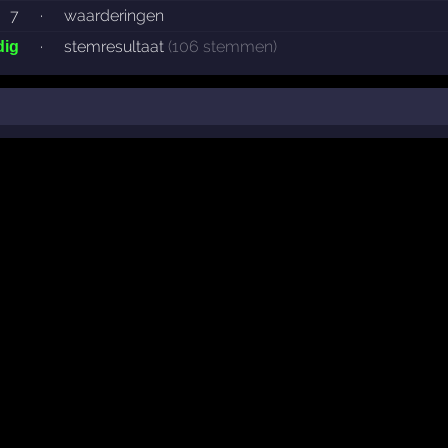
7
·
waarderingen
·
stemresultaat
(106 stemmen)
dig