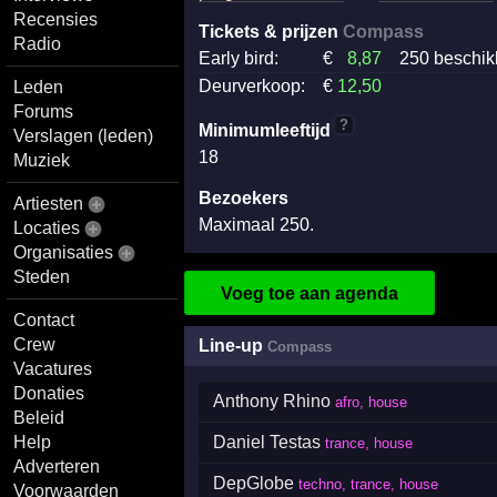
Recensies
Tickets & prijzen
Compass
Radio
Early bird:
€
8
,87
250 beschik
Deurverkoop:
€
12
,50
Leden
Forums
?
Minimumleeftijd
Verslagen (leden)
18
Muziek
Bezoekers
Artiesten
Maximaal 250.
Locaties
Organisaties
Steden
Voeg toe aan agenda
Contact
Crew
Line-up
Compass
Vacatures
Donaties
Anthony Rhino
afro, house
Beleid
Help
Daniel Testas
trance, house
Adverteren
DepGlobe
techno, trance, house
Voorwaarden