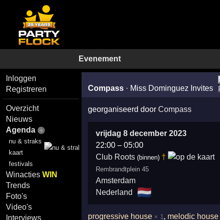
Evenement
Inloggen
Compass
·
Miss Dominguez Invites
Registreren
Overzicht
georganiseerd door
Compass
Nieuws
Agenda
vrijdag 8 december 2023
nu & straks
22:00
–
05:00
kaart
Club Roots
†
(binnen)
festivals
Rembrandtplein 45
Winacties
WIN
Amsterdam
Trends
🇳🇱
Nederland
Foto's
Video's
progressive house
,
melodic house
× 1
Interviews