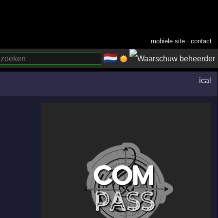
mobiele site
·
contact
🇳🇱
­
ical