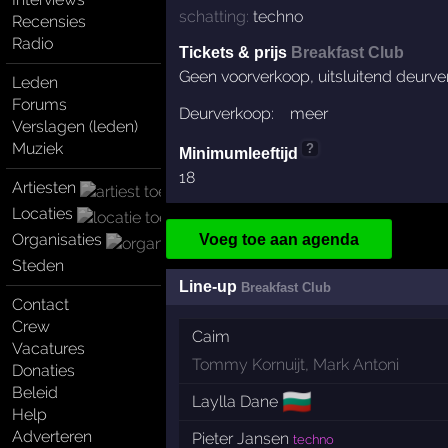
schatting:
techno
Recensies
Radio
Tickets & prijs
Breakfast Club
Geen voorverkoop, uitsluitend deurve
Leden
Forums
Deurverkoop:
meer
Verslagen (leden)
Muziek
?
Minimumleeftijd
18
Artiesten
Locaties
Organisaties
Voeg toe aan agenda
Steden
Line-up
Breakfast Club
Contact
Crew
Caim
Vacatures
Tommy Kornuijt
,
Mark Antoni
Donaties
Beleid
🇧🇬
Laylla Dane
Help
Adverteren
Pieter Jansen
techno