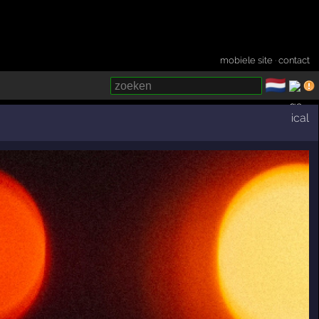
mobiele site
·
contact
🇳🇱
­
ical