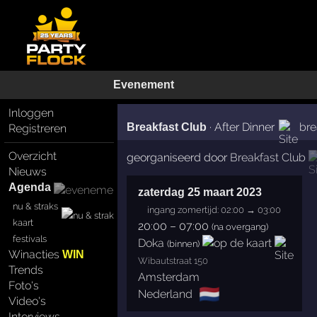
Evenement
Inloggen
·
After Dinner
bre
Breakfast Club
Registreren
Overzicht
georganiseerd door
Breakfast Club
Nieuws
Agenda
zaterdag 25 maart 2023
nu & straks
ingang zomertijd: 02:00 → 03:00
kaart
20:00
–
07:00
(na overgang)
festivals
Doka
(binnen)
Winacties
WIN
Wibautstraat 150
Trends
Amsterdam
Foto's
🇳🇱
Nederland
Video's
Interviews