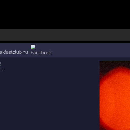
akfastclub.nu