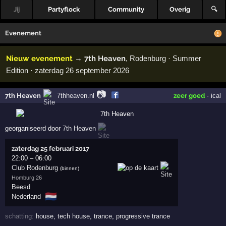
Jij
Partyflock
Community
Overig
🔍
Evenement
Nieuw evenement
→
7th Heaven
, Rodenburg · Summer
Edition · zaterdag 26 september 2026
📷
7th Heaven
7thheaven.nl
zeer goed
·
ical
georganiseerd door
7th Heaven
zaterdag 25 februari 2017
22:00
–
06:00
Club Rodenburg
(binnen)
Homburg 26
Beesd
🇳🇱
Nederland
schatting:
house
,
tech house
,
trance
,
progressive trance