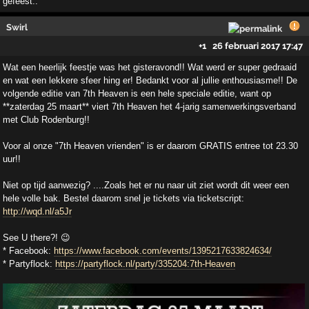
gefeest..
Swirl
+1
26 februari 2017 17:47
Wat een heerlijk feestje was het gisteravond!! Wat werd er super gedraaid
en wat een lekkere sfeer hing er! Bedankt voor al jullie enthousiasme!! De
volgende editie van 7th Heaven is een hele speciale editie, want op
**zaterdag 25 maart** viert 7th Heaven het 4-jarig samenwerkingsverband
met Club Rodenburg!!
Voor al onze "7th Heaven vrienden" is er daarom GRATIS entree tot 23.30
uur!!
Niet op tijd aanwezig? ....Zoals het er nu naar uit ziet wordt dit weer een
hele volle bak. Bestel daarom snel je tickets via ticketscript:
http://wqd.nl/a5Jr
See U there?! 😉
* Facebook:
https://www.facebook.com/events/1395217633824634/
* Partyflock:
https://partyflock.nl/party/335204:7th-Heaven