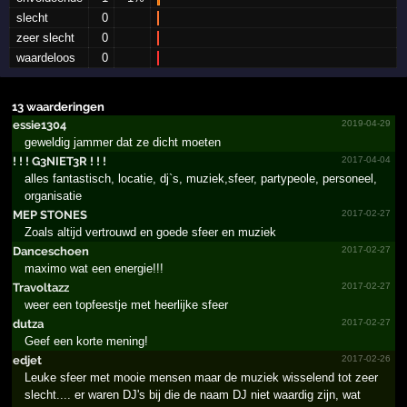
slecht
0
zeer slecht
0
waardeloos
0
13 waarderingen
essie1304
2019-04-29
geweldig jammer dat ze dicht moeten
!­ !­ !­ G3NIET3R !­ !­ !­
2017-04-04
alles fantastisch, locatie, dj`s, muziek,sfeer, partypeole, personeel,
organisatie
MEP STONES
2017-02-27
Zoals altijd vertrouwd en goede sfeer en muziek
Danceschoen
2017-02-27
maximo wat een energie!!!
Travoltazz
2017-02-27
weer een topfeestje met heerlijke sfeer
dutza
2017-02-27
Geef een korte mening!
edjet
2017-02-26
Leuke sfeer met mooie mensen maar de muziek wisselend tot zeer
slecht.... er waren DJ's bij die de naam DJ niet waardig zijn, wat