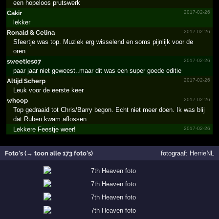
een hopeloos prutswerk
Cakir
2017-02-26
lekker
Ronald &­ Celina
2017-02-26
Sfeertje was top. Muziek erg wisselend en soms pijnlijk voor de
oren.
sweeties07
2017-02-26
paar jaar niet geweest..maar dit was een super goede editie
Altijd Scherp
2017-02-26
Leuk voor de eerste keer
whoop
2017-02-26
Top gedraaid tot Chris/Barry begon. Echt niet meer doen. Ik was blij
dat Ruben kwam aflossen
Lekkere Feestje weer!
2017-02-26
Foto's (→ toon alle 173 foto's)
fotograaf:
HerrieNL