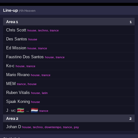
Line-up
7th Heaven
Area 1
1
Chris Scott
house, techno, trance
Des Santos
house
Ed Mission
house, trance
Faustino Dos Santos
house, trance
Ko-c
house, trance
Mario Rivano
house, trance
MEM
trance, house
Ruben Vitalis
house, latin
Sjaak Koning
house
🇸🇷
🇳🇱
J
→
· MC
trance
Area 2
2
Johan D
house, techno, downtempo, trance, psy