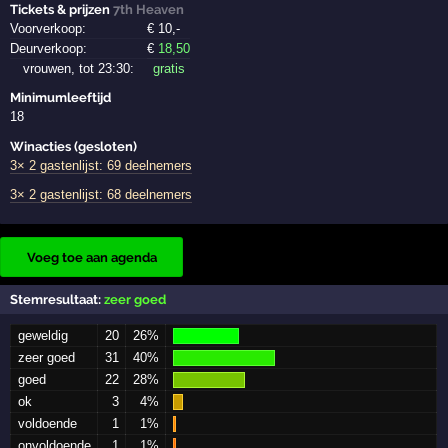
Tickets & prijzen
7th Heaven
Voorverkoop:
€
10
,-
Deurverkoop:
€
18
,50
vrouwen, tot 23:30:
gratis
Minimumleeftijd
18
Winacties (gesloten)
3× 2 gastenlijst: 69 deelnemers
3× 2 gastenlijst: 68 deelnemers
Voeg toe aan agenda
Stemresultaat:
zeer goed
geweldig
20
26%
zeer goed
31
40%
goed
22
28%
ok
3
4%
voldoende
1
1%
onvoldoende
1
1%