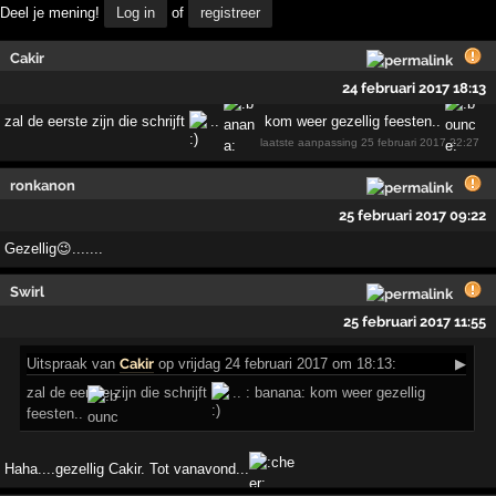
Deel je mening!
Log in
of
registreer
Cakir
24 februari 2017 18:13
zal de eerste zijn die schrijft
..
kom weer gezellig feesten..
laatste aanpassing
25 februari 2017 22:27
ronkanon
25 februari 2017 09:22
Gezellig😉.......
Swirl
25 februari 2017 11:55
Uitspraak
van
Cakir
op vrijdag 24 februari 2017 om 18:13:
▶
zal de eerste zijn die schrijft
.. : banana: kom weer gezellig
feesten..
Haha....gezellig Cakir. Tot vanavond...