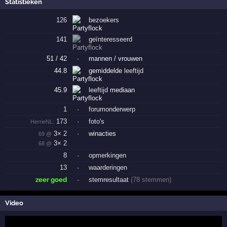
Statistieken
126
bezoekers
141
geïnteresseerd
51 / 42
·
mannen / vrouwen
44.8
gemiddelde
leeftijd
45.9
leeftijd
mediaan
1
·
forumonderwerp
173
·
foto's
HerrieNL:
3× 2
·
winacties
69 @
3× 2
68 @
8
·
opmerkingen
13
·
waarderingen
zeer goed
·
stemresultaat
(78 stemmen)
Video